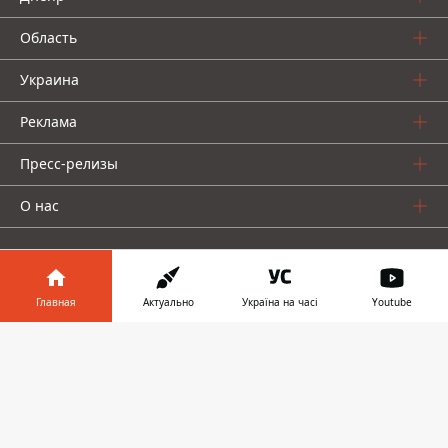
Область
Украина
Реклама
Пресс-релизы
О нас
Главная
Актуально
Україна на часі
Youtube
Информатор в
Информатор проекты
Скачать
телефоне
👉
Информатор
Информатор
Информатор
Украина
Киев
Авто