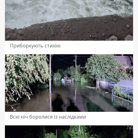
Приборкують стихію
Всю ніч боролися із наслідками