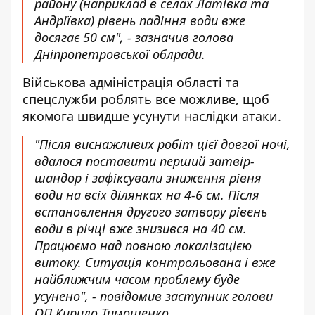
району (наприклад в селах Латівка та
Андріївка) рівень падіння води вже
досягає 50 см", - зазначив голова
Дніпропетровської облради.
Військова адміністрація області та
спецслужби роблять все можливе, щоб
якомога швидше усунути наслідки атаки.
"Після виснажливих робіт цієї довгої ночі,
вдалося поставити перший затвір-
шандор і зафіксували зниження рівня
води на всіх ділянках на 4-6 см. Після
встановлення другого затвору рівень
води в річці вже знизився на 40 см.
Працюємо над повною локалізацією
витоку. Ситуація контрольована і вже
найближчим часом проблему буде
усунено", - повідомив заступник голови
ОП Кирило Тимошенко.