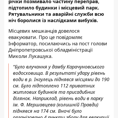
річки позмивало частину переправ,
підтопило будинки і місцевий парк.
Рятувальники та аварійні служби всю
ніч боролися із наслідками вибухів.
Місцевих мешканців довелося
евакуювати. Про це повідомляє
Інформатор, посилаючись на пост голови
Дніпропетровської обладміністрації
Миколи Лукашука.
"Було влучання у дамбу Карачуновського
водосховища. В результаті удару рівень
води в р. Інгулець піднявся місцями до 190
см. Було підтоплено 112 приватних
житлових будинків та присадибних
ділянок. Наприклад, рівень води в парку
ім. Ф. Мершавцева (колишній Правди)
піднявся на 174 см. Вночі було
організовано 4 пункти збору для евакуації