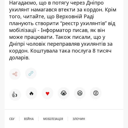
Нагадаємо, що
в потягу через Дніпро
ухилянт
намагався втекти за кордон
. Крім
того, читайте,
що Верховній Раді
планують створити “реєстр ухилянтів”
від
мобілізації - Інформатор писав, як він
може працювати. Також писали, що
у
Дніпрі чоловік переправляв ухилянтів
за
кордон. Коштувала така послуга 8 тисяч
доларів.
♥
🔥
😭
😆
😡
👍
СБУ
ВІЙНА
МОБІЛІЗАЦІЯ
ЗЛОЧИН