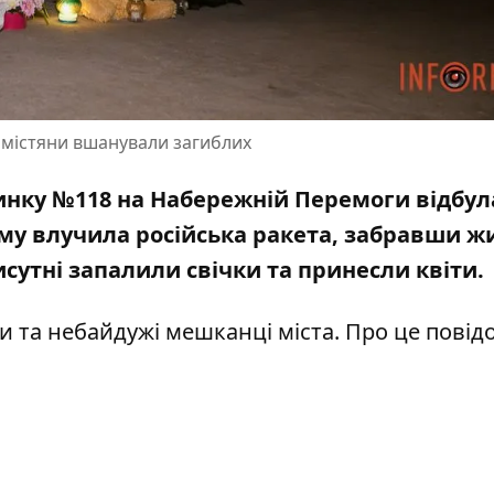
: містяни вшанували загиблих
будинку №118 на Набережній Перемоги відбул
му влучила російська ракета
, забравши ж
сутні запалили свічки та принесли квіти.
ди та небайдужі мешканці міста.
Про це повід