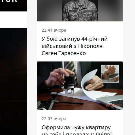
22:41 вчора
У бою загинув 44-річний
військовий з Нікополя
Євген Тарасенко
22:03 вчора
Оформила чужу квартиру
на себе і продала: у Дніпрі