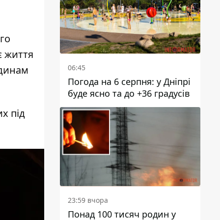
го
є життя
06:45
одинам
Погода на 6 серпня: у Дніпрі
буде ясно та до +36 градусів
х під
23:59 вчора
Понад 100 тисяч родин у