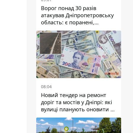
Ворог понад 30 разів
атакував Дніпропетровську
область: є поранені,
пошкоджені ліцей, будинки
та підприємства
08:04
Новий тендер на ремонт
доріг та мостів у Дніпрі: які
вулиці планують оновити та
скільки десятків мільйонів
гривень на це хочуть
витратити