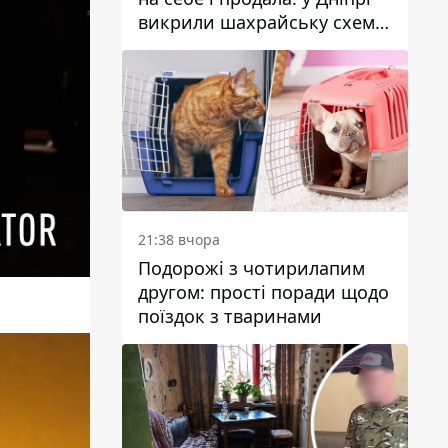
викрили шахрайську схему
з нерухомістю
21:38 вчора
Подорожі з чотирилапим
другом: прості поради щодо
поїздок з тваринами