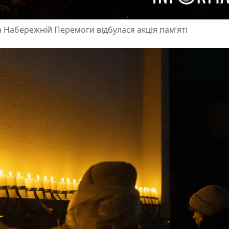
на Набережній Перемоги відбулася акція памʼяті