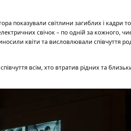
ора показували світлини загиблих і кадри то
лектричних свічок – по одній за кожного, чи
риносили квіти та висловлювали співчуття р
івчуття всім, хто втратив рідних та близьки