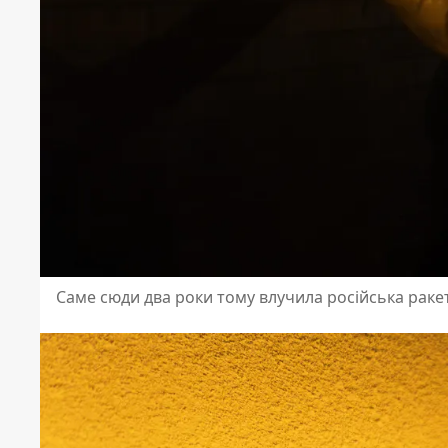
Саме сюди два роки тому влучила російська раке