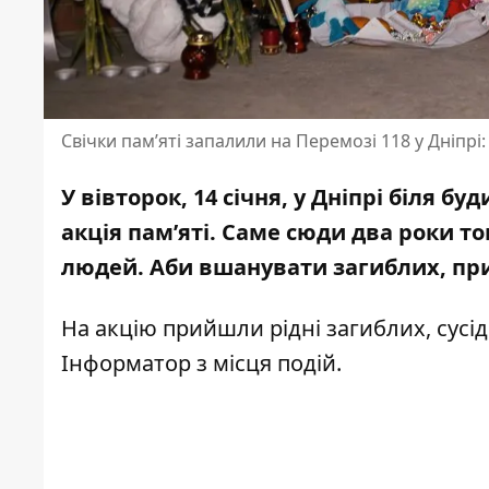
Свічки памʼяті запалили на Перемозі 118 у Дніпрі
У вівторок, 14 січня, у Дніпрі біля 
акція памʼяті. Саме сюди
два роки то
людей
. Аби вшанувати загиблих, при
На акцію прийшли рідні загиблих, сусі
Інформатор з місця подій.