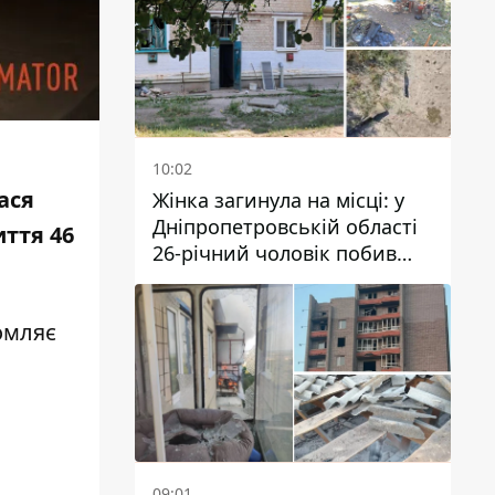
10:02
ася
Жінка загинула на місці: у
Дніпропетровській області
иття
46
26-річний чоловік побив
трьох людей металевим
предметом
омляє
09:01