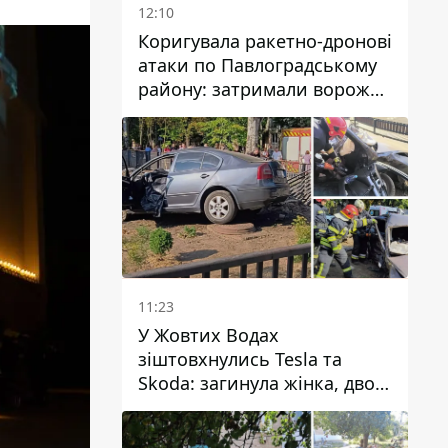
12:10
Коригувала ракетно-дронові
атаки по Павлоградському
району: затримали ворожу
агентку
11:23
У Жовтих Водах
зіштовхнулись Tesla та
Skoda: загинула жінка, двоє
людей постраждали