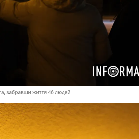
та, забравши життя 46 людей