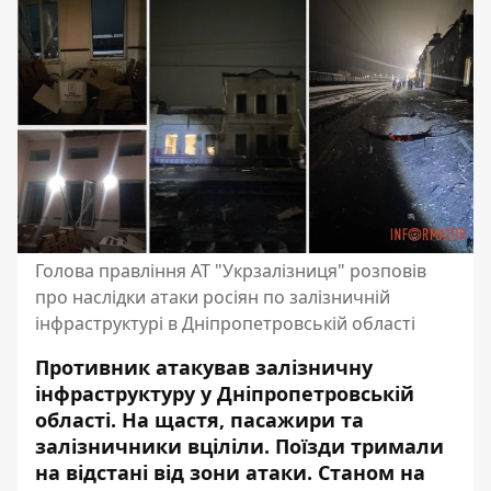
Голова правління АТ "Укрзалізниця" розповів
про наслідки атаки росіян по залізничній
інфраструктурі в Дніпропетровській області
Противник
атакував залізничну
інфраструктуру у Дніпропетровській
області
. На щастя, пасажири та
залізничники вціліли. Поїзди тримали
на відстані від зони атаки. Станом на