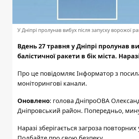
У Дніпрі пролунав вибух після запуску ворожої р
Вдень 27 травня у Дніпрі пролунав в
балістичної ракети в бік міста. Нара
Про це повідомляє Інформатор з посил
моніторингові канали.
Оновлено
: голова ДніпроОВА Олексан
Дніпровський район. Попередньо, мин
Наразі зберігається загроза повторних 
Подбайте про свою безпеку.