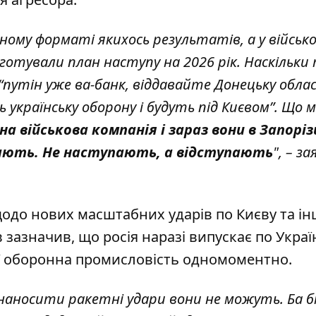
ному форматі якихось результатів, а у військ
готували план наступу на 2026 рік. Наскільки
путін уже ва-банк, віддавайте Донецьку облас
українську оборону і будуть під Києвом”. Що 
а військова компанія і зараз вони в Запорізь
пають. Не наступають, а відступають
", – з
одо нових масштабних ударів по Києву та і
 зазначив, що росія наразі випускає по Украї
її оборонна промисловість одномоментно.
наносити ракетні удари вони не можуть. Ба б