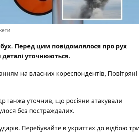
акети
ибух. Перед цим повідомлялося про рух
зі деталі уточнюються.
анням на власних кореспондентів,
Повітряні
др Ганжа
уточнив
, що росіяни атакували
улося без постраждалих.
ударів. Перебувайте в укриттях до відбою тр