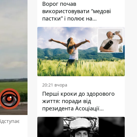
Ворог почав
використовувати “медові
пастки” і полює на
українських військових
20:21 вчора
Перші кроки до здорового
життя: поради від
президента Асоціації
дієтологів України
ідступає