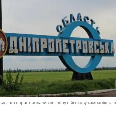
авив, що ворог провалив весняну військову кампанію та в