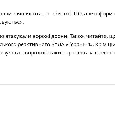
нали заявляють про збиття ППО, але інформа
совуються.
ро атакували ворожі дрони
. Також читайте, 
ського реактивного БпЛА «Ґєрань-4»
. Крім ць
результаті ворожої атаки поранень зазнала ва