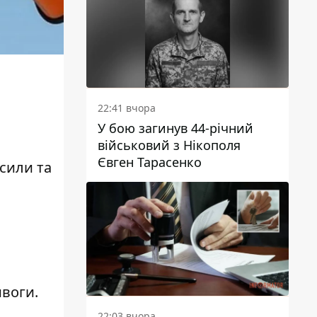
22:41 вчора
У бою загинув 44-річний
військовий з Нікополя
Євген Тарасенко
 сили
та
ивоги.
22:03 вчора