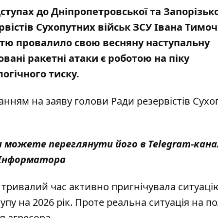
дступах до Дніпропетровської та Запорізько
рвістів Сухопутних військ ЗСУ Івана Тимоч
стю провалило свою весняну наступальну
вані ракетні атаки є роботою на піку
огічного тиску.
ланням на
заяву голови Ради резервістів Сух
ви можете переглянути його в
Telegram-кана
Інформатора
 тривалий час активно пригнічувала ситуаці
пу на 2026 рік. Проте реальна ситуація на по
 агресора.