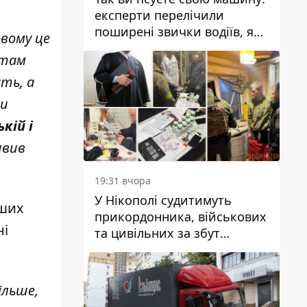
експерти перелічили
поширені звички водіїв, які
овому це
насправді шкодять
 там
автомобілю
ть, а
ми
кій і
аявив
19:31 вчора
У Нікополі судитимуть
нших
прикордонника, військових
ні
та цивільних за збут
психотропів
ільше,