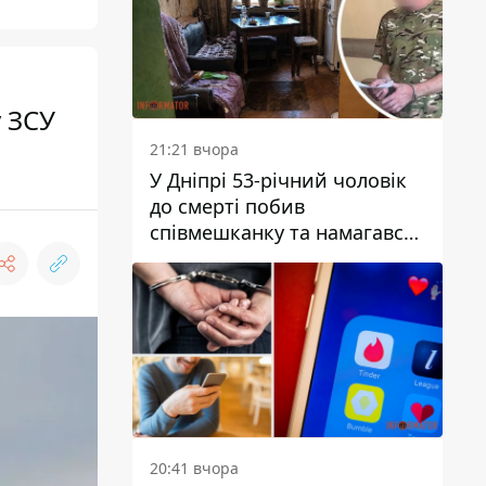
у ЗСУ
21:21 вчора
У Дніпрі 53-річний чоловік
до смерті побив
співмешканку та намагався
приховати злочин: деталі
20:41 вчора