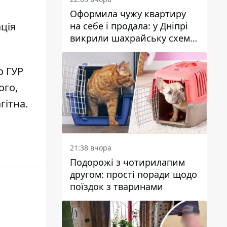
Оформила чужу квартиру
на себе і продала: у Дніпрі
ція
викрили шахрайську схему
з нерухомістю
що
ГУР
ого,
гітна
.
21:38 вчора
Подорожі з чотирилапим
другом: прості поради щодо
поїздок з тваринами