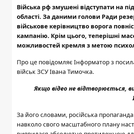
Війська рф змушені відступати на пі
області. За даними голови Ради резе
військове керівництво ворога повні
кампанію. Крім цього, теперішні масо
можливостей кремля з метою психол
Про це повідомляє Інформатор з поси
військ ЗСУ Івана Тимочка
.
Якщо відео не відтворюється, 
За його словами, російська пропаганда
навколо свого масштабного плану насту
виявилася абсолютно протилежною для