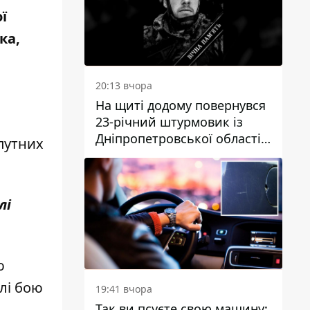
ї
ка,
20:13 вчора
На щиті додому повернувся
23-річний штурмовик із
Дніпропетровської області
опутних
Богдан Бескровний
лі
ю
лі бою
19:41 вчора
Так ви псуєте свою машину: