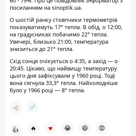
60 - 79%. Про це повідомляє Інформатор з
посиланням на
sinoptik.ua
.
О шостій ранку стовпчики термометрів
показуватимуть 17° тепла. В обід, о 12:00,
на градусниках побачимо 22° тепла.
Увечері, близько 21:00, температура
знизиться до 21° тепла.
Схід сонця очікується о 4:35, а захід — о
20:45. Цікаво, що найвищу температуру
цього дня зафіксували у 1960 році. Тоді
вона сягнула 33,3° тепла. Найхолодніше
було у 1966 році — 8° тепла.
♥
🔥
😭
😆
😡
👍