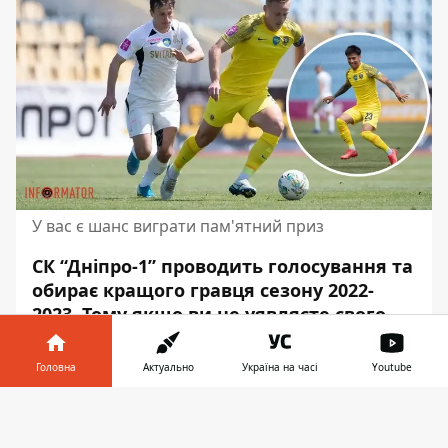
У вас є шанс виграти пам'ятний приз
СК “Дніпро-1” проводить голосування та
обирає кращого гравця сезону 2022-
2023. Тому якщо ви
не уявляєте свого
життя без футболу
та слідкуєте за всіма
подіями, пов'язаними з цим видом
Головна
Актуально
Україна на часі
Youtube
спорту, є можливість не тільки взяти
Інформатор у
участь у голосуванні, але й стати
Завантажити
телефоні
👉
володарем пам’ятного призу.