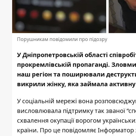
Порушникам повідомили про підозру
У Дніпропетровській області співро
прокремлівській пропаганді. Зловмис
наш регіон та
поширювали деструкти
викрили жінку, яка займала активну
У соціальній мережі вона розповсюджув
висловлювала підтримку так званої “спе
схвалення окупації ворогом українськи
країни. Про це повідомляє Інформатор