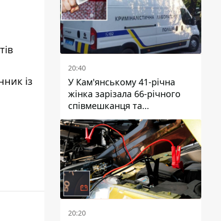
тів
20:40
нник із
У Кам'янському 41-річна
жінка зарізала 66-річного
співмешканця та
намагалась обманути
поліцейських
20:20