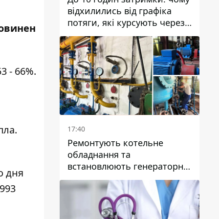
відхилились від графіка
потяги, які курсують через
повинен
Дніпро та область
3 - 66%.
пла.
17:40
Ремонтують котельне
обладнання та
встановлюють генераторні
о дня
установки: як у Дніпрі
1993
готуються до
опалювального сезону