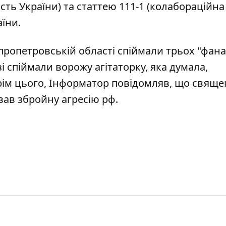
ість України) та статтею 111-1 (колабораційна
їни.
іпропетровській області
спіймали трьох "фана
зі
спіймали ворожу агітаторку, яка думала,
Крім цього, Інформатор повідомляв, що свяще
ав збройну агресію рф
.