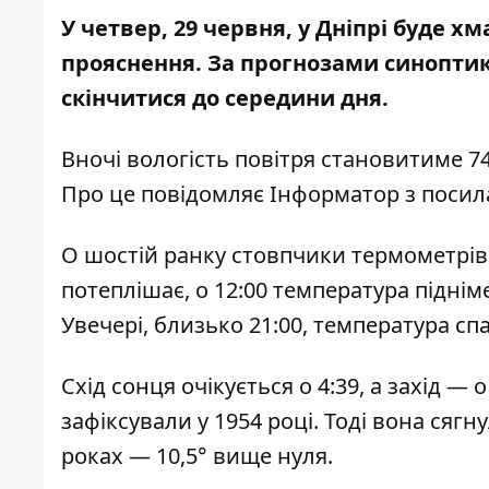
У четвер, 29 червня, у Дніпрі буде 
прояснення. За прогнозами синоптик
скінчитися до середини дня.
Вночі вологість повітря становитиме 74 
Про це повідомляє Інформатор з поси
О шостій ранку стовпчики термометрів 
потеплішає, о 12:00 температура підніме
Увечері, близько 21:00, температура спа
Схід сонця очікується о 4:39, а захід —
зафіксували у 1954 році. Тоді вона сягн
роках — 10,5° вище нуля.