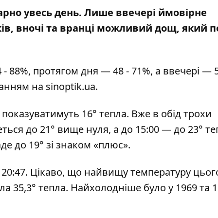
хмарно увесь день. Лише ввечері ймовірне
ів,
вночі та вранці можливий дощ
, який 
- 88%, протягом дня — 48 - 71%, а ввечері — 5
ланням на
sinoptik.ua
.
показуватимуть 16° тепла. Вже в обід трохи
ться до 21° вище нуля, а до 15:00 — до 23° те
де до 19° зі знаком «плюс».
 о 20:47. Цікаво, що найвищу температуру цьог
ула 35,3° тепла. Найхолодніше було у 1969 та 