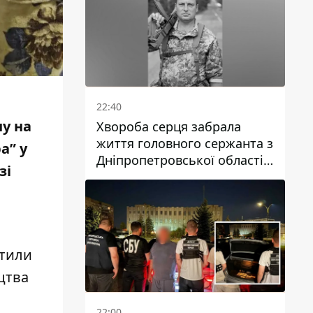
22:40
ну на
Хвороба серця забрала
життя головного сержанта з
а” у
Дніпропетровської області
зі
Юрія Свистуна
стили
цтва
22:00