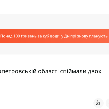
Понад 100 гривень за куб води: у Дніпрі знову планують
ропетровській області спіймали двох
👍