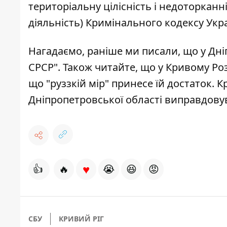
територіальну цілісність і недоторканн
діяльність) Кримінального кодексу Укра
Нагадаємо, раніше ми писали, що
у Дн
СРСР"
. Також читайте, що у Кривому Ро
що "руззкій мір" принесе їй достаток
. 
Дніпропетровської області
виправдовув
♥
👍
🔥
😭
😆
😡
СБУ
КРИВИЙ РІГ