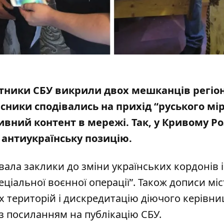
бітники СБУ викрили двох мешканців регіо
ники сподівались на прихід “руського мір
вний контент в мережі
. Так, у Кривому Ро
 антиукраїнську позицію.
ала заклики до зміни українських кордонів і
ціальної воєнної операції”. Також дописи мі
х територій і дискредитацію діючого керівни
 з посиланням на
публікацію СБУ
.