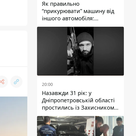
Як правильно
“прикурювати” машину від
іншого автомобіля:
інструкція для водіїв
20:00
Назавжди 31 рік: у
Дніпропетровській області
простились із Захисником
Олександром Рєпіним