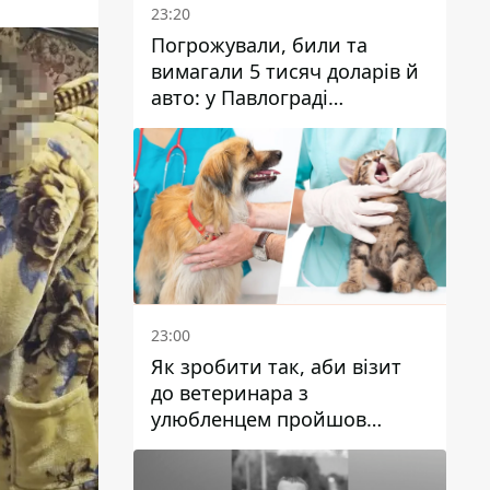
23:20
Погрожували, били та
вимагали 5 тисяч доларів й
авто: у Павлограді
затримали двох чоловіків
23:00
Як зробити так, аби візит
до ветеринара з
улюбленцем пройшов
спокійно: прості поради