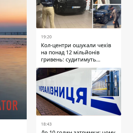
19:20
Кол-центри ошукали чехів
на понад 12 мільйонів
гривень: судитимуть
дніпрянина, який
організував
транснаціональну злочинну
організацію
18:43
До 10 годин затримки: чому