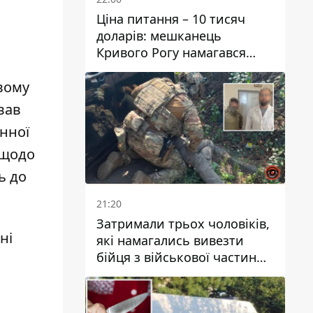
Ціна питання – 10 тисяч
доларів: мешканець
Кривого Рогу намагався
переправити чоловіка до
Словаччини
вому
вав
єнної
 щодо
ь до
21:20
Затримали трьох чоловіків,
ні
які намагались вивезти
бійця з військової частини
до Дніпра за 7 тисяч
доларів: серед них був лікар