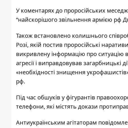
У коментарях до проросійських меседж
“найскорішого звільнення армією рф Дн
Також встановлено колишнього співроб
Розі, якій постив проросійські нарат
викривлену інформацію про ситуацію в 
агресії і виправдовував загарбницькі д
«необхідності знищення укрофашистів» 
рф.
Під час обшуків у фігурантів правоохо
телефони, які містять докази протиправ
Антиукраїнським агітаторам повідомлен