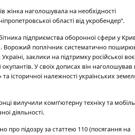
ів жінка наголошувала на необхідності
іпропетровської області від укробендер”.
ітника підприємства оборонної сфери у Кри
иви. Ворожий поплічник систематично поширю
Україні, заклики на підтримку російської во
ії окупантів. У своїх дописах він наголошував
та історичної належності українських земел
ронці вилучили комп’ютерну техніку та мобіль
ної діяльності.
о про підозру за статтею 110 (посягання на