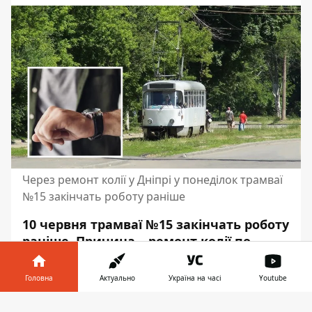
Через ремонт колії у Дніпрі у понеділок трамваї
№15 закінчать роботу раніше
10 червня трамваї №15 закінчать роботу
раніше. Причина – ремонт колії по
проспекту Івана Мазепи. Вони
проходитимуть на ділянці від вулиці
Головна
Актуально
Україна на часі
Youtube
Морської Піхоти до вулиці Авіаційної.
Інформатор у