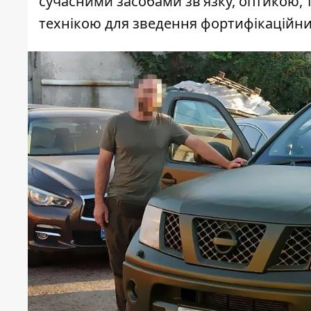
сучасними засобами зв’язку, оптикою,
технікою для зведення фортифікаційни