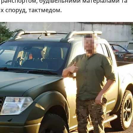
 транспортом, будівельними матеріалами та
х споруд, тактмедом.