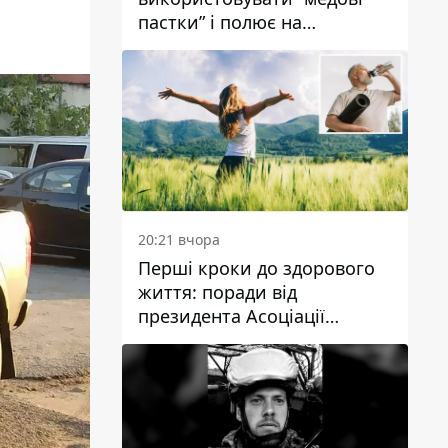
пастки” і полює на
українських військових
20:21 вчора
Перші кроки до здорового
життя: поради від
президента Асоціації
дієтологів України