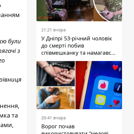
о
иланням
21:21 вчора
У Дніпрі 53-річний чоловік
жю були
до смерті побив
ягачі з
співмешканку та намагався
приховати злочин: деталі
го
рівниця
гнення,
мка та
20:41 вчора
нами,
Ворог почав
використовувати “медові