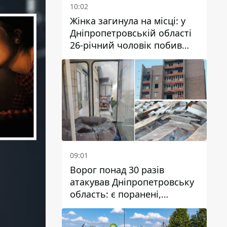
10:02
Жінка загинула на місці: у
Дніпропетровській області
26-річний чоловік побив
трьох людей металевим
предметом
09:01
Ворог понад 30 разів
атакував Дніпропетровську
область: є поранені,
пошкоджені ліцей, будинки
та підприємства