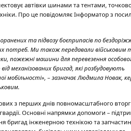
лектовує автівки шинами та тентами, точков
хніки. Про це повідомляє Інформатор з пос
 поранених та підвозу боєприпасів по бездоріж
их потреб. Ми також передавали військовим т
ки, пожежні машини для перевезення особово
від механізованих бригад, які розбудовують
ї мобільності», – зазначає Людмила Новак, ке
ьковим.
кових з перших днів повномасштабного втор
гвардії. Основні напрямки допомоги – підтри
ння бригад інженерною технікою та запчасти