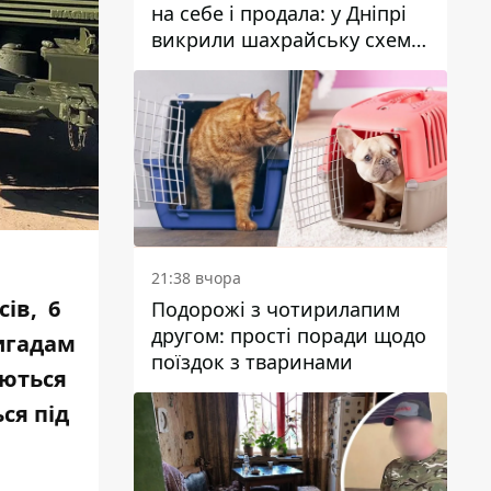
на себе і продала: у Дніпрі
викрили шахрайську схему
з нерухомістю
21:38 вчора
сів, 6
Подорожі з чотирилапим
другом: прості поради щодо
ригадам
поїздок з тваринами
уються
ся під