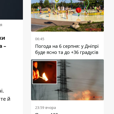
ня
ки
06:45
а –
Погода на 6 серпня: у Дніпрі
буде ясно та до +36 градусів
і.
йте й
23:59 вчора