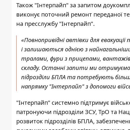
Також "Інтерпайп" за запитом доукомп
виконує поточний ремонт переданої те
на
пресслужбу "Інтерпайп"
.
«Повнопривідні автівки для евакуації
і залишаються однією з найнагальніш
тралами, фури з прицепами, вантажів
складу. Останні запити ми отримуємо 
підрозділи БПЛА та потребують більшо
напрямку "Інтерпайп" з допомоги війс
"Інтерпайп" системно підтримує війсь
патронуючи підрозділи ЗСУ, ТрО та Нац
розвиток підрозділів БПЛА, забезпече