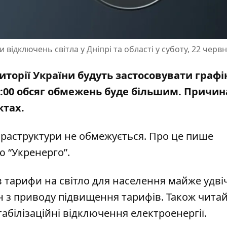
 відключень світла у Дніпрі та області у суботу, 22 черв
території України будуть застосовувати графі
3:00 обсяг обмежень буде більшим. Причин
ктах.
фраструктури не обмежується. Про це пише
ю “Укренерго”
.
в тарифи на світло для населення
майже удвіч
н з приводу підвищення тарифів
. Також чита
табілізаційні відключення
електроенергії.