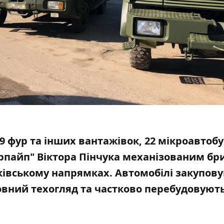
9 фур та інших вантажівок, 22 мікроавтобу
терпайп" Віктора Пінчука механізованим б
ківському напрямках. Автомобілі закупов
овний техогляд та частково перебудовують