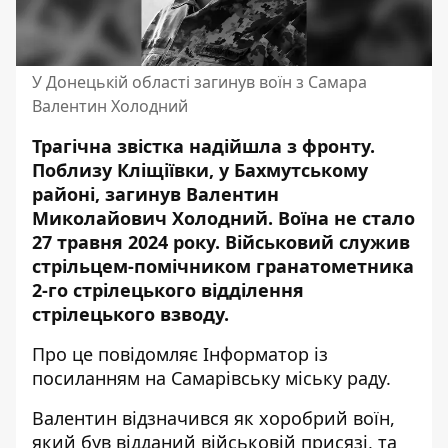
У Донецькій області загинув воїн з Самара
Валентин Холодний
Трагічна звістка надійшла з фронту.
Поблизу Кліщіївки, у Бахмутському
районі, загинув Валентин
Миколайович Холодний. Воїна не стало
27 травня 2024 року. Військовий служив
стрільцем-помічником гранатометника
2-го стрілецького відділення
стрілецького взводу.
Про це повідомляє Інформатор із
посиланням на
Самарівську міську раду
.
Валентин відзначився як хоробрий воїн,
який був відданий військовій присязі, та