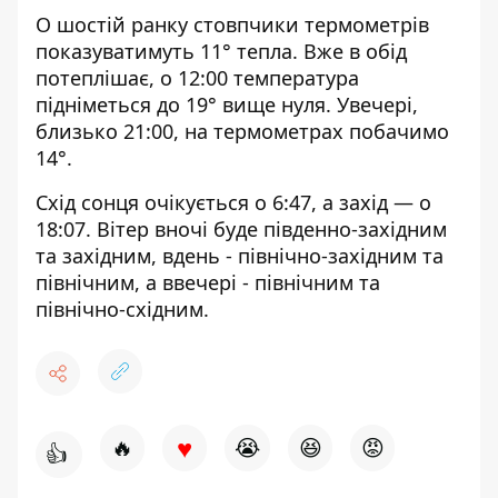
О шостій ранку стовпчики термометрів
показуватимуть 11° тепла. Вже в обід
потеплішає, о 12:00 температура
підніметься до 19° вище нуля. Увечері,
близько 21:00, на термометрах побачимо
14°.
Схід сонця очікується о 6:47, а захід — о
18:07. Вітер вночі буде південно-західним
та західним, вдень - північно-західним та
північним, а ввечері - північним та
північно-східним.
♥
🔥
😭
😆
😡
👍