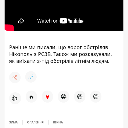
Раніше ми писали, що
ворог обстріляв
Нікополь
з РСЗВ. Також ми розказували,
як
виїхати з-під обстрілів
літнім людям.
♥
🔥
😭
😆
😡
👍
ЗИМА
ОПАЛЕННЯ
ВІЙНА