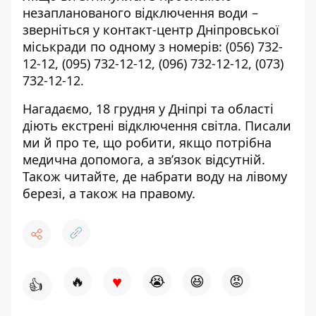
незапланованого відключення води –
зверніться у контакт-центр Дніпровської
міськради по одному з номерів:
(056) 732-
12-12
,
(095) 732-12-12
,
(096) 732-12-12
,
(073)
732-12-12
.
Нагадаємо,
18 грудня у Дніпрі та області
діють екстрені відключення світла
. Писали
ми й про те,
щ
о робити, якщо потрібна
медична допомога, а зв’язок відсутній
.
Також читайте, де набрати воду
на лівому
березі
, а також
на правому
.
♥
🔥
😭
😆
😡
👍