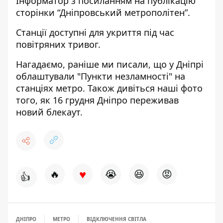
Інформатор з посиланням на
публікацію
сторінки “Дніпровський метрополітен”.
Станції доступні для укриття під час
повітряних тривог.
Нагадаємо, раніше ми писали,
що у Дніпрі
облаштували "Пункти незламності" на
станціях метро
. Також
дивіться наші фото
того
, як 16 грудня Дніпро переживав
новий блекаут.
♥
🔥
😭
😆
😡
👍
ДНІПРО
МЕТРО
ВІДКЛЮЧЕННЯ СВІТЛА