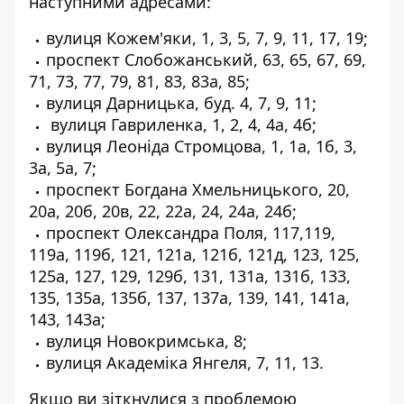
наступними адресами:
вулиця Кожем'яки, 1, 3, 5, 7, 9, 11, 17, 19;
проспект Слобожанський, 63, 65, 67, 69,
71, 73, 77, 79, 81, 83, 83а, 85;
вулиця Дарницька, буд. 4, 7, 9, 11;
вулиця Гавриленка, 1, 2, 4, 4а, 4б;
вулиця Леоніда Стромцова, 1, 1а, 1б, 3,
3а, 5а, 7;
проспект Богдана Хмельницького, 20,
20а, 20б, 20в, 22, 22а, 24, 24а, 24б;
проспект Олександра Поля, 117,119,
119а, 119б, 121, 121а, 121б, 121д, 123, 125,
125а, 127, 129, 129б, 131, 131а, 131б, 133,
135, 135а, 135б, 137, 137а, 139, 141, 141а,
143, 143а;
вулиця Новокримська, 8;
вулиця Академіка Янгеля, 7, 11, 13.
Якщо ви зіткнулися з проблемою