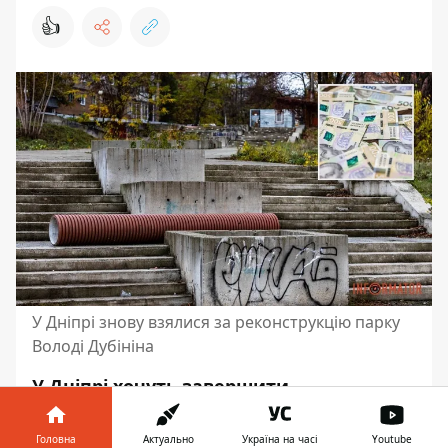
👍
У Дніпрі знову взялися за реконструкцію парку
Володі Дубініна
У Дніпрі хочуть завершити
реконструкцію парку імені Володі
Дубініна. Вартість робіт оцінили у 83 550
Головна
Актуально
Україна на часі
Youtube