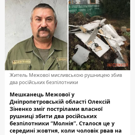
Житель Межової мисливською рушницею збив
два російських безпілотники
Мешканець Межової у
Дніпропетровській області Олексій
Зіненко зміг пострілами власної
рушниці збити два російських
безпілотники “Молнія”. Сталося це у
середині жовтня, коли чоловік рвав на