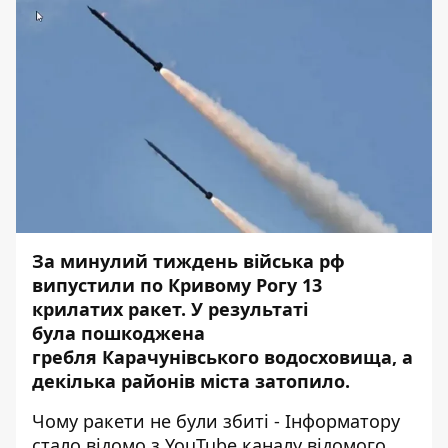
За минулий тиждень війська рф
випустили по Кривому Рогу
13
крилатих ракет
. У результаті
була пошкоджена
гребля Карачунівського водосховища, а
декілька районів міста затопило
.
Чому ракети не були збиті - Інформатору
стало відомо з YouTube каналу відомого