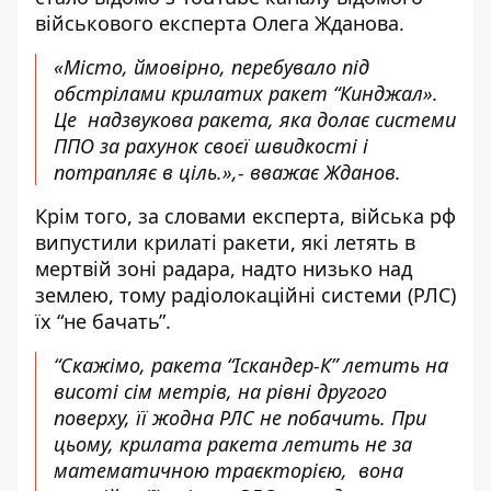
військового експерта
Олега Жданова.
«Місто, ймовірно, перебувало під
обстрілами крилатих ракет “Кинджал».
Це надзвукова ракета, яка долає системи
ППО за рахунок своєї швидкості і
потрапляє в ціль.»,- вважає Жданов.
Крім того, за словами експерта, війська рф
випустили крилаті ракети, які летять в
мертвій зоні радара, надто низько над
землею, тому радіолокаційні системи (РЛС)
їх “не бачать”.
“Скажімо, ракета “Іскандер-К” летить на
висоті сім метрів, на рівні другого
поверху, її жодна РЛС не побачить. При
цьому, крилата ракета летить не за
математичною траєкторією, вона