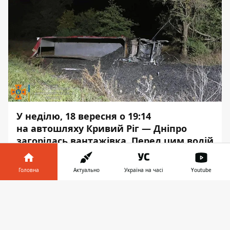
У неділю, 18 вересня о 19:14
на автошляху Кривий Ріг — Дніпро
загорілась вантажівка. Перед цим водій
з'їхав на ній у кювет. Ніхто не
постраждав.
Головна
Актуально
Україна на часі
Youtube
Про це повідомляє Інформатор із
Інформатор у
Завантажити
посиланням
на пресслужбу ДСНС у
телефоні
👉
Дніпропетровській області.