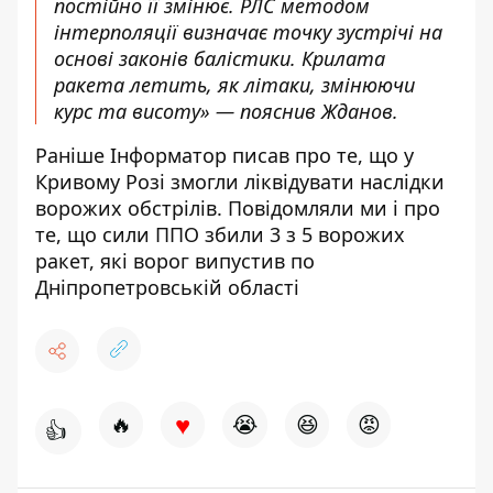
постійно її змінює. РЛС методом
інтерполяції визначає точку зустрічі на
основі законів балістики. Крилата
ракета летить, як літаки, змінюючи
курс та висоту» — пояснив Жданов.
Раніше Інформатор писав про те, що у
Кривому Розі змогли
ліквідувати наслідки
ворожих обстрілів
. Повідомляли ми і про
те, що
сили ППО збили 3 з 5 ворожих
ракет
, які ворог випустив по
Дніпропетровській області
♥
🔥
😭
😆
😡
👍