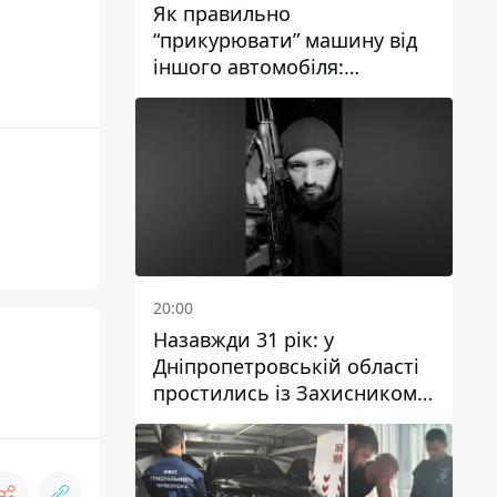
Як правильно
“прикурювати” машину від
іншого автомобіля:
інструкція для водіїв
20:00
Назавжди 31 рік: у
Дніпропетровській області
простились із Захисником
Олександром Рєпіним