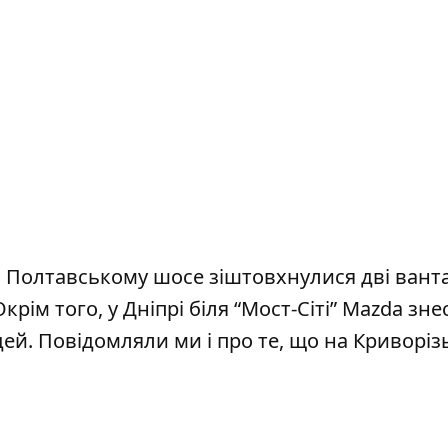
а Полтавському шосе зіштовхнулися дві вант
Окрім того, у Дніпрі біля “Мост-Сіті” Mazda
зне
дей. Повідомляли ми і про те, що на Криворі