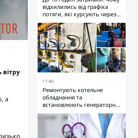
відхилились від графіка
потяги, які курсують через
Дніпро та область
 вітру
17:40
Ремонтують котельне
обладнання та
, а
встановлюють генераторні
установки: як у Дніпрі
готуються до
опалювального сезону
близько