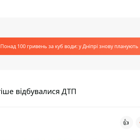
Понад 100 гривень за куб води: у Дніпрі знову планують
тіше відбувалися ДТП
👍