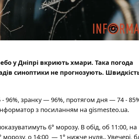
 небо у Дніпрі вкриють хмари. Така погода
дів синоптики не прогнозують
. Швидкість
 - 96%, зранку — 96%, протягом дня — 74 - 85%
 Інформатор з посиланням на
gismesteo.ua
.
казуватимуть 6° морозу. В обід, об 11:00, на
морозу, о 14:00 — 1° нижче нуля.. Увечері, 