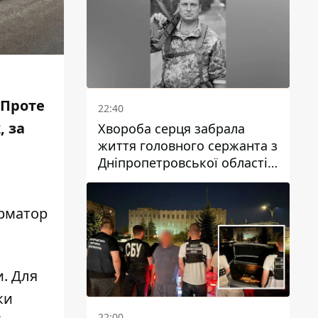
 Проте
22:40
, за
Хвороба серця забрала
життя головного сержанта з
Дніпропетровської області
Юрія Свистуна
орматор
и. Для
ки
22:00