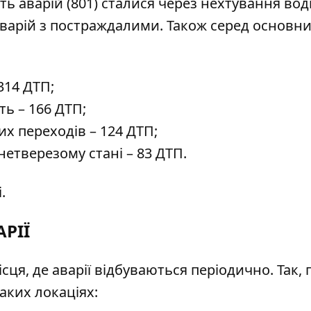
сть аварій (801) сталися через нехтування во
аварій з постраждалими. Також серед основн
314 ДТП;
ь – 166 ДТП;
х переходів – 124 ДТП;
етверезому стані – 83 ДТП.
і.
РІЇ
сця, де аварії відбуваються періодично. Так, 
аких локаціях: