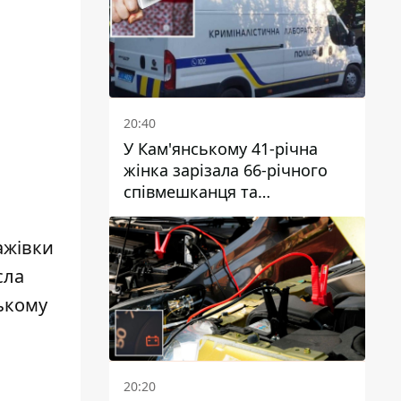
20:40
У Кам'янському 41-річна
жінка зарізала 66-річного
співмешканця та
намагалась обманути
поліцейських
ажівки
сла
зькому
20:20