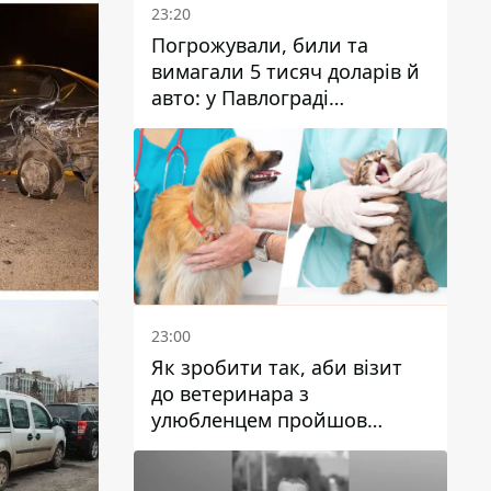
23:20
Погрожували, били та
вимагали 5 тисяч доларів й
авто: у Павлограді
затримали двох чоловіків
23:00
Як зробити так, аби візит
до ветеринара з
улюбленцем пройшов
спокійно: прості поради