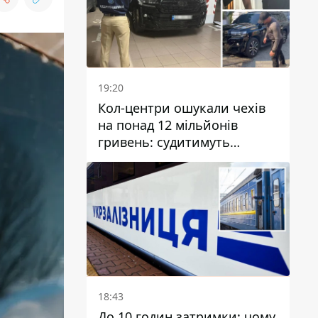
19:20
Кол-центри ошукали чехів
на понад 12 мільйонів
гривень: судитимуть
дніпрянина, який
організував
транснаціональну злочинну
організацію
18:43
До 10 годин затримки: чому