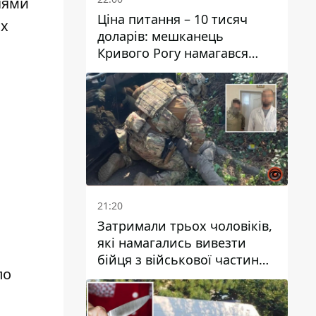
діями
Ціна питання – 10 тисяч
их
доларів: мешканець
Кривого Рогу намагався
переправити чоловіка до
Словаччини
21:20
Затримали трьох чоловіків,
які намагались вивезти
бійця з військової частини
по
до Дніпра за 7 тисяч
доларів: серед них був лікар