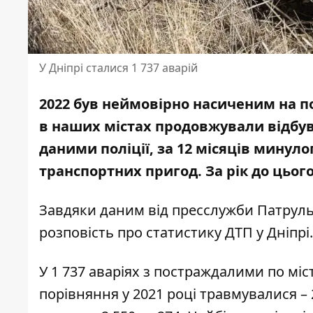
У Дніпрі сталися 1 737 аварій
2022 був неймовірно насиченим на под
в наших містах продовжували відбува
даними поліції, за 12 місяців минуло
транспортних пригод. За рік до цього 
Завдяки даним від пресслужби Патрульн
розповість про
статистику
ДТП у Дніпрі.
У 1 737 аваріях з постраждалими по міст
порівняння у 2021 році травмувалися – 2