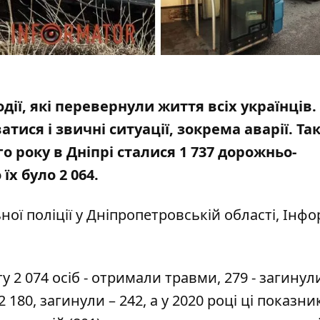
ії, які перевернули життя всіх українців.
тися і звичні ситуації,
зокрема аварії
. Так
го року в Дніпрі сталися 1 737 дорожньо-
їх було 2 064.
ої поліції у Дніпропетровській області, Інф
у 2 074 осіб - отримали травми, 279 - загинул
 180, загинули – 242, а у 2020 році ці показни