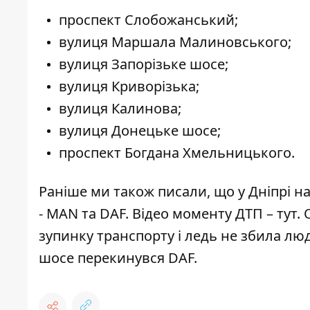
проспект Слобожанський;
вулиця Маршала Малиновського;
вулиця Запорізьке шосе;
вулиця Криворізька;
вулиця Калинова;
вулиця Донецьке шосе;
проспект Богдана Хмельницького.
Раніше ми також писали, що у Дніпрі н
-
MAN та DAF
. Відео моменту ДТП –
тут
. 
зупинку транспорту
і ледь не збила лю
шосе
перекинувся DAF
.