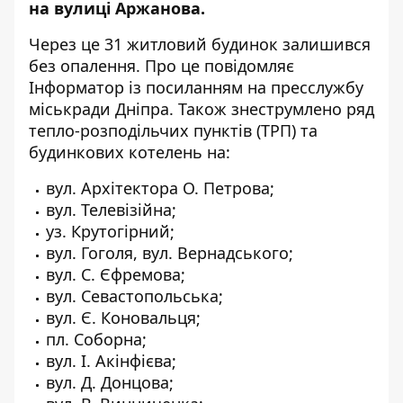
на вулиці Аржанова.
Через це 31 житловий будинок залишився
без опалення. Про це повідомляє
Інформатор із
посиланням
на пресслужбу
міськради Дніпра. Також знеструмлено ряд
тепло-розподільчих пунктів (ТРП) та
будинкових котелень на:
вул. Архітектора О. Петрова;
вул. Телевізійна;
уз. Крутогірний;
вул. Гоголя, вул. Вернадського;
вул. С. Єфремова;
вул. Севастопольська;
вул. Є. Коновальця;
пл. Соборна;
вул. І. Акінфієва;
вул. Д. Донцова;