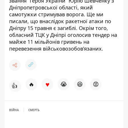
звання “Героя України” Юрію Шевченку
з
Дніпропетровської області, який
самотужки стримував ворога. Ще ми
писали, що
внаслідок ракетної атаки по
Дніпру 15 травня є загиблі
. Окрім того,
обласний ТЦК у Дніпрі
оголосив тендер на
майже 11 мільйонів гривень
на
перевезення військовозобов’язаних.
♥
🔥
😭
😆
😡
👍
ВІЙНА
СМЕРТЬ