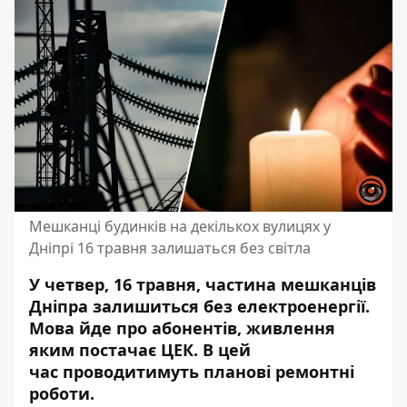
Мешканці будинків на декількох вулицях у
Дніпрі 16 травня залишаться без світла
У четвер, 16 травня, частина мешканців
Дніпра залишиться без електроенергії.
Мова йде про абонентів, живлення
яким постачає ЦЕК. В цей
час
проводитимуть планові ремонтні
роботи
.