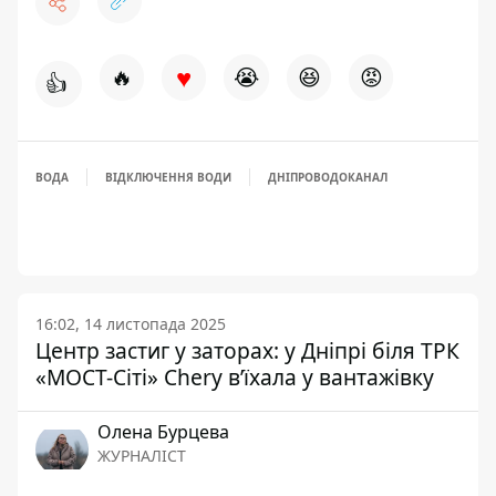
♥
🔥
😭
😆
😡
👍
ВОДА
ВІДКЛЮЧЕННЯ ВОДИ
ДНІПРОВОДОКАНАЛ
16:02, 14 листопада 2025
Центр застиг у заторах: у Дніпрі біля ТРК
«МОСТ-Сіті» Chery вʼїхала у вантажівку
Олена Бурцева
ЖУРНАЛІСТ