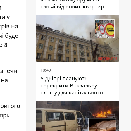
ключі від нових квартир
м
ди у
трів на
і буде
о 8
езпечні
18:40
У Дніпрі планують
 на
перекрити Вокзальну
площу для капітального
ремонту будинку, в який
критого
влучила ворожа ракета: які
терміни
прі
.