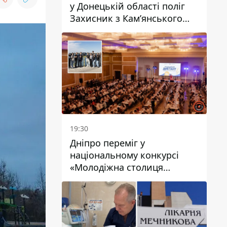
у Донецькій області поліг
Захисник з Кам’янського
Антон Красовський
19:30
Дніпро переміг у
національному конкурсі
«Молодіжна столиця
України – 2026»