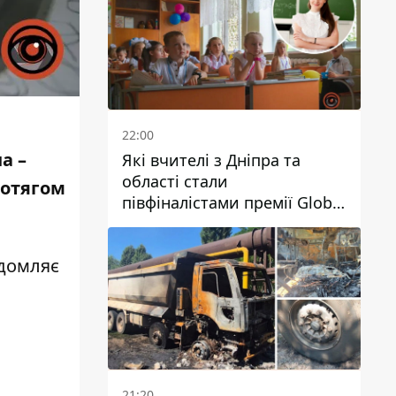
22:00
а –
Які вчителі з Дніпра та
області стали
ротягом
півфіналістами премії Global
Teacher Prize Ukraine 2026
ідомляє
21:20