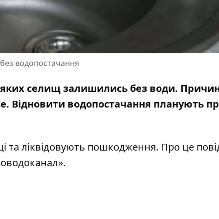
 без водопостачання
еяких селищ залишились без води. Причин
се. Відновити водопостачання планують п
ці та ліквідовують пошкодження. Про це пов
роводоканал»
.