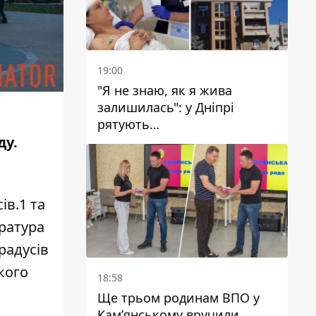
19:00
"Я не знаю, як я жива
залишилась": у Дніпрі
рятують
військовослужбовицю та
ду.
мати чотирьох дітей, яку
поранив КАБ
ів.1 та
ература
радусів
кого
18:58
Ще трьом родинам ВПО у
Кам’янському вручили