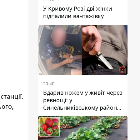
У Кривому Розі дві жінки
підпалили вантажівку
20:40
Вдарив ножем у живіт через
станції
.
ревнощі: у
ього,
Синельниківському районі
затримали 49-річного
чоловіка за вбивство