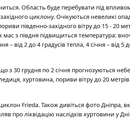
ниться. Область буде перебувати під впливо
західного циклону. Очікуються невеликі опа
пориви південно-західного вітру до 15 - 20 ме
х мас з півдня підвищиться температура: вноч
ня – від 2 до 4 градусів тепла, 4 січня – від 5 д
 що з 30 грудня по 2 січня прогнозуються неб
едиця, хуртовина, пориви вітру до 20 метрів
циклон Frieda
. Також дивіться
фото Дніпра, в
мляв про
ліквідацію наслідків хуртовини у Дні