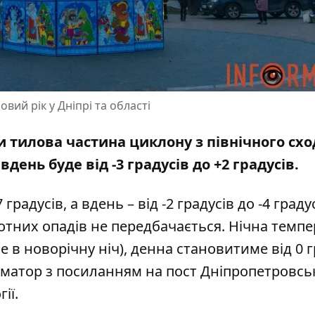
вий рік у Дніпрі та області
и тилова частина циклону з північного схо
вдень буде від -3 градусів до +2 градусів.
 градусів, а вдень – від -2 градусів до -4 градус
стотних опадів не передбачається. Нічна темп
е в новорічну ніч), денна становитиме від 0 г
орматор з посиланням на
пост Дніпропетровсь
гії
.