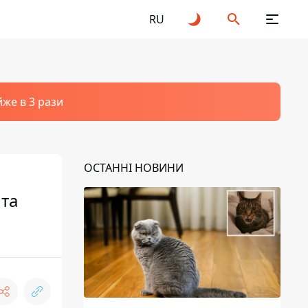
RU
йже в 3 рази
ОСТАННІ НОВИНИ
 та