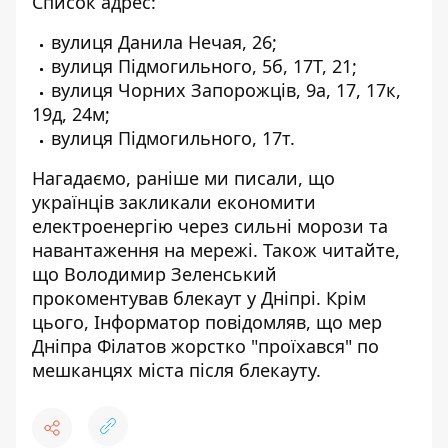
Список адрес:
вулиця Данила Нечая, 26;
вулиця Підмогильного, 5б, 17Т, 21;
вулиця Чорних Запорожців, 9а, 17, 17к,
19д, 24м;
вулиця Підмогильного, 17т.
Нагадаємо, раніше ми писали, що
українців закликали економити
електроенергію через сильні морози та
навантаження на мережі
. Також читайте,
що
Володимир Зеленський
прокоментував блекаут у Дніпрі
. Крім
цього, Інформатор повідомляв, що
мер
Дніпра Філатов жорстко "проїхався" по
мешканцях міста після блекауту
.