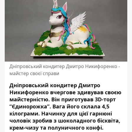
Дніпровський кондитер Дмитро Никифоренко -
майстер своєї справи
Дніпровський кондитер Дмитро
Никифоренко вчергове здивував своєю
майстерністю. Він приготував 3D-торт
“Єдинорожка”. Вага його склала 4,5
кілограми. Начинку для цієї гарнюні
чоловік зробив з шоколадного бісквіта,
крем-чизу
та полуничного конфі.