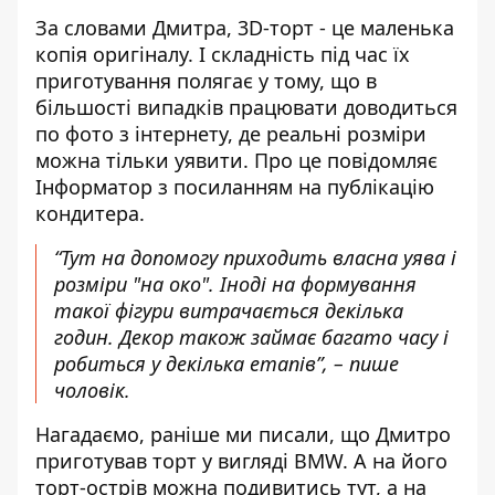
За словами Дмитра, 3D-торт - це маленька
копія оригіналу. І складність під час їх
приготування полягає у тому, що в
більшості випадків працювати доводиться
по фото з інтернету, де реальні розміри
можна тільки уявити. Про це повідомляє
Інформатор з посиланням на
публікацію
кондитера.
“Тут на допомогу приходить власна уява і
розміри "на око". Іноді на формування
такої фігури витрачається декілька
годин. Декор також займає багато часу і
робиться у декілька етапів”, – пише
чоловік.
Нагадаємо, раніше ми писали, що Дмитро
приготував
торт у вигляді BMW
. А на його
торт-острів можна подивитись
тут
, а на