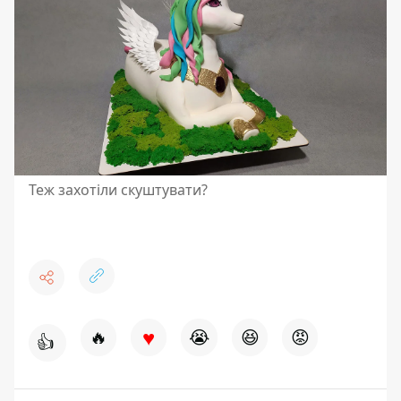
Теж захотіли скуштувати?
♥
🔥
😭
😆
😡
👍