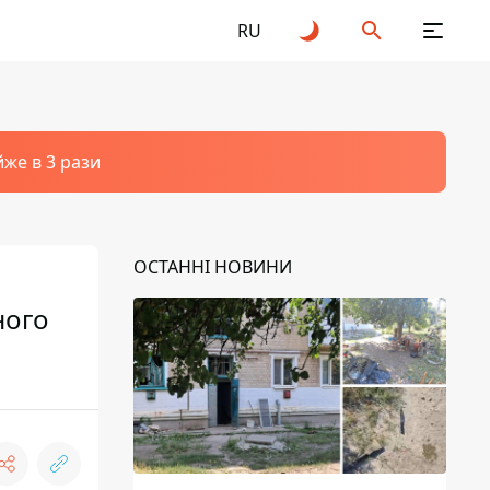
RU
йже в 3 рази
ОСТАННІ НОВИНИ
ного