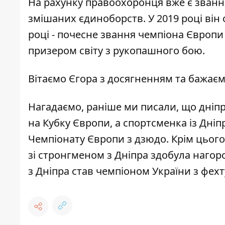
На рахунку правоохоронця вже є званн
змішаних єдиноборств. У 2019 році він
році - почесне звання чемпіона Європи
призером світу з рукопашного бою.
Вітаємо Єгора з досягненням та бажаєм
Нагадаємо, раніше ми писали, що дніп
на Кубку Європи
, а
спортсменка із Дніп
Чемпіонату Європи з дзюдо
.
Крім цьог
зі стронгменом з Дніпра здобула нагоро
з Дніпра став чемпіоном України з фех