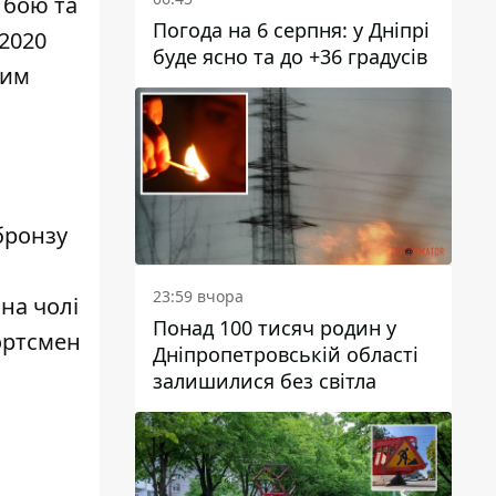
 бою та
Погода на 6 серпня: у Дніпрі
 2020
буде ясно та до +36 градусів
вим
бронзу
23:59 вчора
 на чолі
Понад 100 тисяч родин у
ортсмен
Дніпропетровській області
залишилися без світла