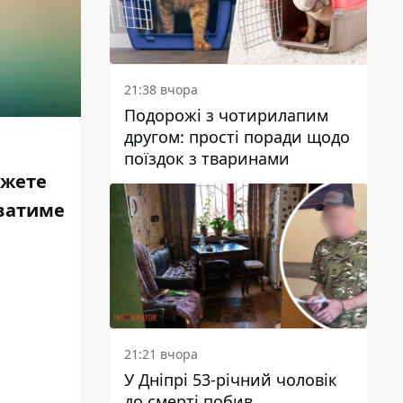
21:38 вчора
Подорожі з чотирилапим
другом: прості поради щодо
поїздок з тваринами
ожете
ватим
е
21:21 вчора
У Дніпрі 53-річний чоловік
до смерті побив