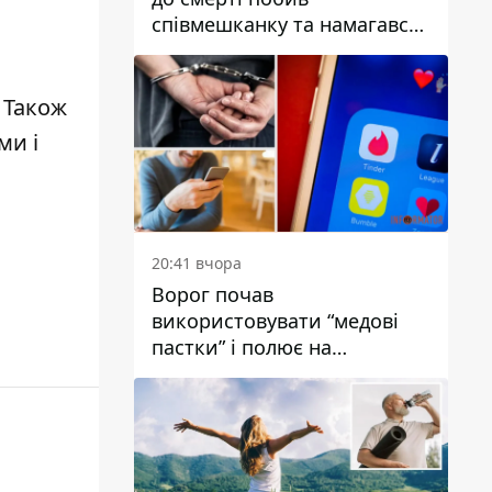
співмешканку та намагався
приховати злочин: деталі
. Також
ми і
20:41 вчора
Ворог почав
використовувати “медові
пастки” і полює на
українських військових