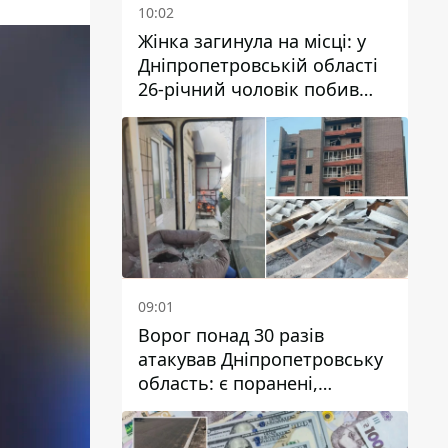
10:02
Жінка загинула на місці: у
Дніпропетровській області
26-річний чоловік побив
трьох людей металевим
предметом
09:01
Ворог понад 30 разів
атакував Дніпропетровську
область: є поранені,
пошкоджені ліцей, будинки
та підприємства