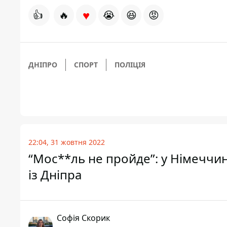
♥
👍
🔥
😭
😆
😡
ДНІПРО
СПОРТ
ПОЛІЦІЯ
22:04, 31 жовтня 2022
“Мос**ль не пройде”: у Німеччи
із Дніпра
Софія Скорик