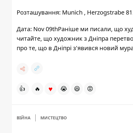
Розташування: Munich , Herzogstrabe 81. (
Дата: Nov 09th
Раніше ми писали, що
ху
читайте, що
художник з Дніпра перетво
про те, що
в Дніпрі з'явився новий мур
♥
👍
🔥
😭
😆
😡
ВІЙНА
МИСТЕЦТВО