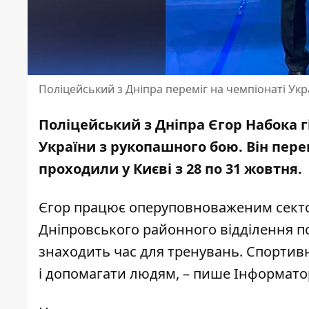
Поліцейський з Дніпра переміг на чемпіонаті Укра
Поліцейський з Дніпра Єгор Набока г
України з рукопашного бою. Він перем
проходили
у Києві з 28 по 31 жовтня.
Єгор працює оперуповноваженим сектору
Дніпровського районного відділення по
знаходить час для тренувань. Спортив
і допомагати людям, – пише Інформат