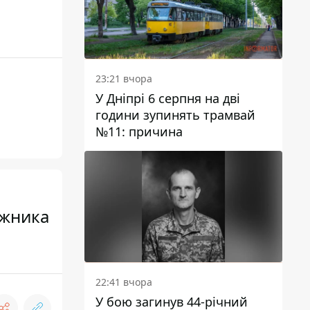
23:21 вчора
У Дніпрі 6 серпня на дві
години зупинять трамвай
№11: причина
ожника
22:41 вчора
У бою загинув 44-річний