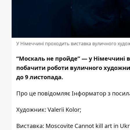
У Німеччині проходить виставка вуличного худож
“Москаль не пройде” — у Німеччині 
побачити роботи вуличного художник
до 9 листопада.
Про це повідомляє Інформатор з поси
Художник: Valerii Kolor;
Виставка: Moscovite Cannot kill art in Ukr