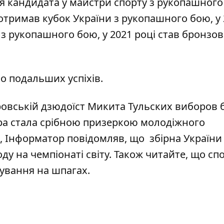
я кандидата у майстри спорту з рукопашного
 отримав кубок України з рукопашного бою, у
 з рукопашного бою, у 2021 році став бронзо
о подальших успіхів.
ровській дзюдоїст Микита Тульских
виборов 
ра
стала срібною призеркою молодіжного
о, Інформатор повідомляв, що
збірна України
ду на чемпіонаті світу
. Також читайте, що
сп
тування на шпагах
.