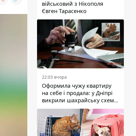
військовий з Нікополя
Євген Тарасенко
22:03 вчора
Оформила чужу квартиру
на себе і продала: у Дніпрі
викрили шахрайську схему
з нерухомістю