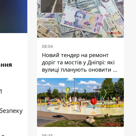
08:04
Новий тендер на ремонт
доріг та мостів у Дніпрі: які
ання
вулиці планують оновити та
скільки десятків мільйонів
гривень на це хочуть
1
витратити
безпеку
06:45