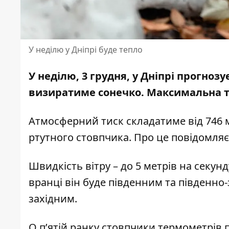
У неділю у Дніпрі буде тепло
У неділю, 3 грудня, у Дніпрі прогноз
визиратиме сонечко
. Максимальна т
Атмосферний тиск складатиме від 746 м
ртутного стовпчика. Про це повідомля
Швидкість вітру – до 5 метрів на секунд
вранці він буде південним та південно-з
західним.
О п’ятій ранку стовпчики термометрів п