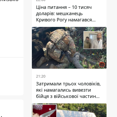
Ціна питання – 10 тисяч
доларів: мешканець
Кривого Рогу намагався
переправити чоловіка до
Словаччини
21:20
Затримали трьох чоловіків,
які намагались вивезти
бійця з військової частини
до Дніпра за 7 тисяч
доларів: серед них був лікар