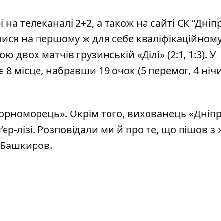
 на телеканалі 2+2, а також на
сайті СК “Дніп
ися на першому ж для себе кваліфікаційному
двох матчів грузинській «Ділі» (2:1, 1:3). У
8 місце, набравши 19 очок (5 перемог, 4 нічиї
Чорноморець»
.
Окрім того, вихованець «Дніп
єр-лізі
. Розповідали ми й про те, що
пішов з 
 Башкиров.