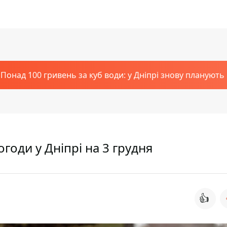
Понад 100 гривень за куб води: у Дніпрі знову планують
годи у Дніпрі на 3 грудня
👍