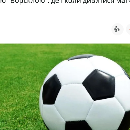
ою “Ворсклою”: де і коли дивитися мат
👍