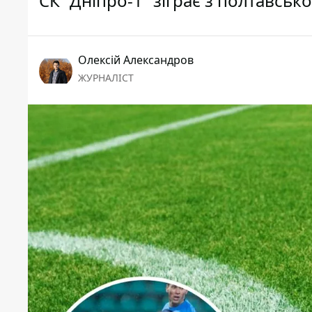
СК “Дніпро-1” зіграє з полтавськ
Олексій Александров
ЖУРНАЛІСТ