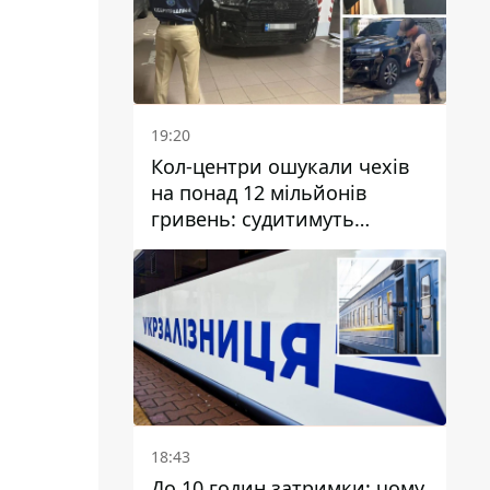
19:20
Кол-центри ошукали чехів
на понад 12 мільйонів
гривень: судитимуть
дніпрянина, який
організував
транснаціональну злочинну
організацію
18:43
До 10 годин затримки: чому