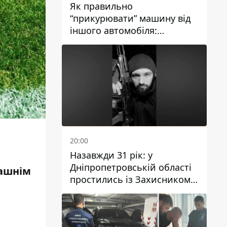
Як правильно
“прикурювати” машину від
іншого автомобіля:
інструкція для водіїв
20:00
Назавжди 31 рік: у
Дніпропетровській області
машнім
простились із Захисником
Олександром Рєпіним