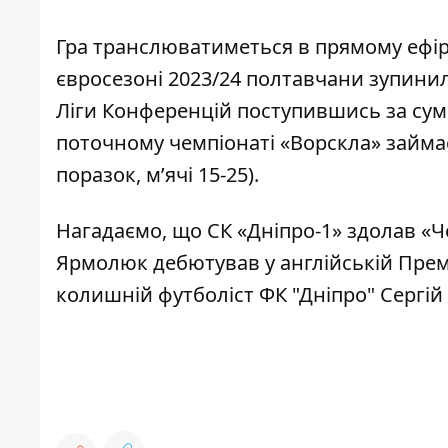
Гра транслюватиметься в прямому ефірі
євросезоні 2023/24 полтавчани зупинил
Ліги Конференцій поступившись за сумою 
поточному чемпіонаті «Ворскла» займає 
поразок, м’ячі 15-25).
Нагадаємо, що
СК «Дніпро-1» здолав «
Ярмолюк дебютував у англійській Прем’
колишній футболіст ФК "Дніпро"
Сергій