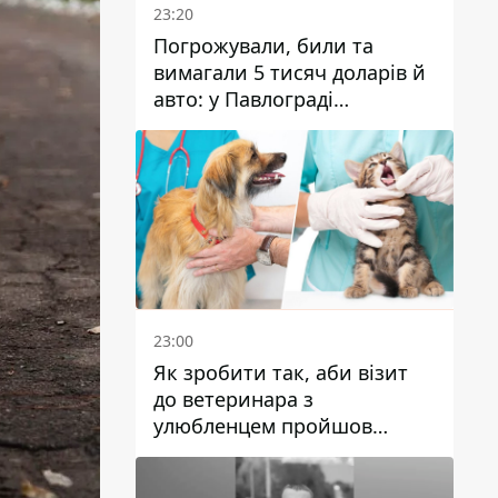
23:20
Погрожували, били та
вимагали 5 тисяч доларів й
авто: у Павлограді
затримали двох чоловіків
23:00
Як зробити так, аби візит
до ветеринара з
улюбленцем пройшов
спокійно: прості поради