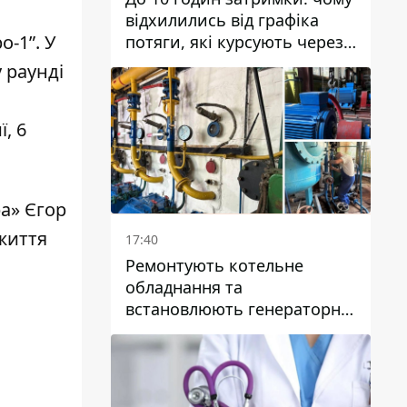
відхилились від графіка
ро-1”
. У
потяги, які курсують через
Дніпро та область
 раунді
, 6
ра»
Єгор
життя
17:40
Ремонтують котельне
обладнання та
встановлюють генераторні
установки: як у Дніпрі
готуються до
опалювального сезону