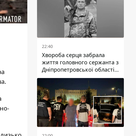
22:40
Хвороба серця забрала
життя головного сержанта з
Дніпропетровської області
ра
Юрія Свистуна
ua
.
а
но-
 Близько
22:00