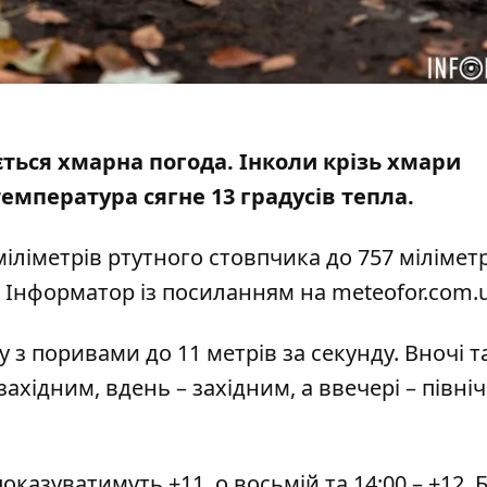
ується хмарна погода. Інколи
крізь хмари
емпература сягне 13 градусів тепла.
іліметрів ртутного стовпчика до 757 мілімет
є Інформатор із
посиланням на meteofor.com.
у з поривами до 11 метрів за секунду. Вночі т
ахідним, вдень – західним, а ввечері – північ
оказуватимуть +11, о восьмій та 14:00 – +12.