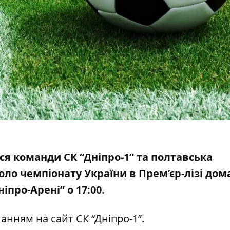
ться команди СК “Дніпро-1” та полтавська
коло чемпіонату
України в Прем’єр-лізі до
про-Арені” о 17:00.
анням на сайт СК “Дніпро-1”
.