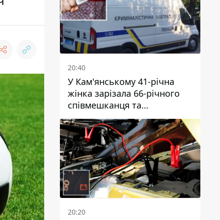
ч
20:40
У Кам'янському 41-річна
жінка зарізала 66-річного
співмешканця та
намагалась обманути
поліцейських
20:20