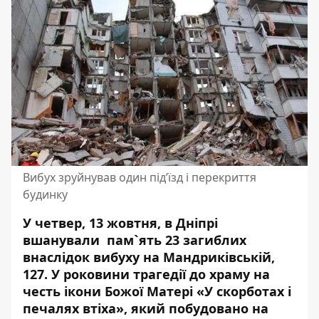
Вибух зруйнував один під’їзд і перекриття
будинку
У четвер, 13 жовтня, в Дніпрі
вшанували пам`ять 23 загиблих
внаслідок вибуху на Мандриківській,
127. У роковини трагедії до храму на
честь ікони Божої Матері «У скорботах і
печалях втіха», який побудовано на