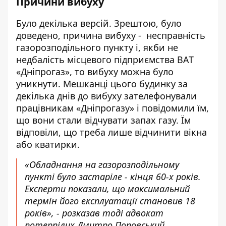
Причини вибуху
Було декілька версій. Зрештою, було
доведено, причина вибуху - несправність
газорозподільного пункту і, якби не
недбалість місцевого підприємства ВАТ
«Дніпрогаз», то вибуху можна було
уникнути. Мешканці цього будинку за
декілька днів до вибуху зателефонували
працівникам «Дніпрогазу» і повідомили їм,
що вони стали відчувати запах газу. Їм
відповіли, що треба лише відчинити вікна
або кватирки.
«Обладнання на газорозподільному
пункті було застаріле - кінця 60-х років.
Експерти показали, що максимальний
термін його експлуатації становив 18
років», - розказав тоді адвокат
потерпілих Дмитро Поповський.