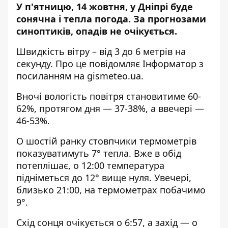
У п'ятницю, 14 жовтня, у Дніпрі буде
сонячна і тепла погода. За прогнозами
синоптиків, опадів не очікується.
Швидкість вітру – від 3 до 6 метрів на
секунду. Про це повідомляє Інформатор з
посиланням на
gismeteo.ua
.
Вночі вологість повітря становитиме 60-
62%, протягом дня — 37-38%, а ввечері —
46-53%.
О шостій ранку стовпчики термометрів
показуватимуть 7° тепла. Вже в обід
потеплішає, о 12:00 температура
підніметься до 12° вище нуля. Увечері,
близько 21:00, на термометрах побачимо
9°.
Схід сонця очікується о 6:57, а захід — о