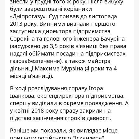
знесли у грудні того ж року. Після вибуху
були заарештовані керівники
«Дніпрогазу». Суд тривав до листопада
2013 року. Винними визнали першого
заступника директора підприємства
Сорокіна та головного інженера Бачуріна
(засуджено до 3,5 років в'язниці без права
надалі обіймати посади на підприємствах
газозабезпечення), а також майстра
дільниці Максима Мурзіна (4 роки та 4
місяці в'язниці).
В ході розслідування справу Ігора
Іванкова, ексгендиректора підприємства,
спершу виділили в окреме провадження. А
у квітні 2018 року справу закрили на
підставі закінчення строків давності.
Раніше ми показали, як виглядає місце
прильоту російського "Іскандера"
.