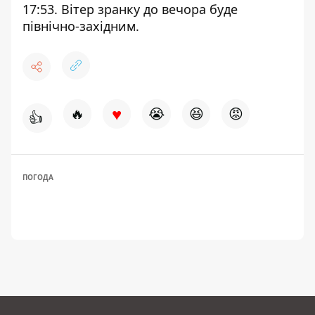
17:53. Вітер зранку до вечора буде
північно-західним.
♥
🔥
😭
😆
😡
👍
ПОГОДА