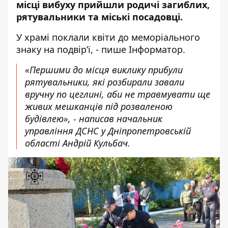
місці вибуху
прийшли родичі загиблих,
рятувальники та міські посадовці.
У храмі поклали квіти до меморіального
знаку на подвір’ї, - пише Інформатор.
«Першими до місця виклику прибули
рятувальники, які розбирали завали
вручну по цеглині, аби не травмувати ще
живих мешканців під розваленою
будівлею», - написав начальник
управління ДСНС у Дніпропетровській
області Андрій Кульбач.