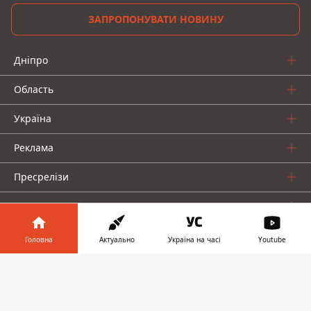
ЗАПРОПОНУВАТИ НОВИНУ
Дніпро
Область
Україна
Реклама
Пресрелізи
Про нас
Головна
Актуально
Україна на часі
Youtube
Інформатор у
Завантажити
телефоні
👉
Інформатор проекти