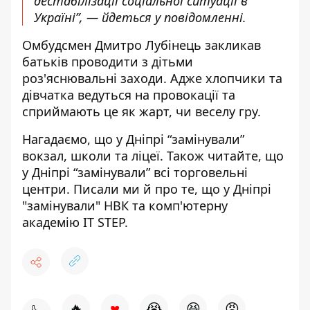
дестабілізації соціальної ситуації в
Україні”, — йдеться у повідомленні.
Омбудсмен Дмитро Лубінець закликав
батьків проводити з дітьми
роз'яснювальні заходи. Адже хлопчики та
дівчатка ведуться на провокації та
сприймають це як жарт, чи веселу гру.
Нагадаємо, що
у Дніпрі
“замінували”
вокзал, школи та ліцеї
. Також читайте, що
у Дніпрі
“замінували” всі торговельні
центри
. Писали ми й про те, що у Дніпрі
"замінували" НВК та комп'ютерну
академію IT STEP
.
♥
🔥
😭
😆
😡