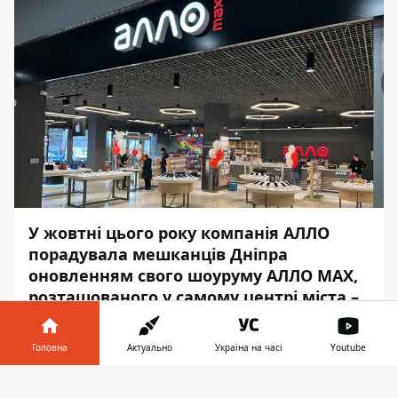
У жовтні цього року компанія
АЛЛО
порадувала мешканців Дніпра
оновленням свого шоуруму АЛЛО MAX,
розташованого у самому центрі міста –
у ТРЦ «МОСТ-Сіті». Після реформату
магазин перетворився на справжній
Головна
Актуально
Україна на часі
Youtube
рай для любителів шопінгу та тих, хто
цінує зручність та швидкість в
Інформатор у
Завантажити