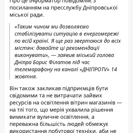
Про це Інформатор повідомляє з
посиланням на пресслужбу Дніпровської
міської ради.
«Таким чином ми дозволяємо
стабілізувати ситуацію в енергомережі
по всій країні. Я ще раз звертаюся до всіх
містян: давайте ці рекомендації
виконувати», — заявив міський голова
Дніпра Борис Філатов під час
телемарафону на каналі «ДНІПРОTV» 14
жовтня.
Він також закликав підприємців бути
свідомими та не витрачати зайвих
ресурсів на освітлення вітрин магазинів —
на тлі того, що мерія ухвалила рішення
вимикати вуличне освітлення, а
переважна більшість людей обмежує
використання побутової техніки, аби не