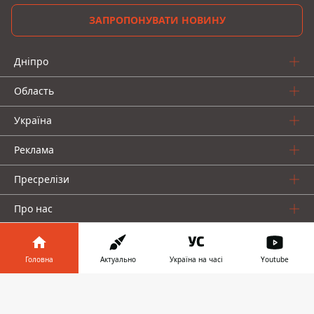
ЗАПРОПОНУВАТИ НОВИНУ
Дніпро
Область
Україна
Реклама
Пресрелізи
Про нас
Головна
Актуально
Україна на часі
Youtube
Інформатор у
Завантажити
телефоні
👉
Інформатор проекти