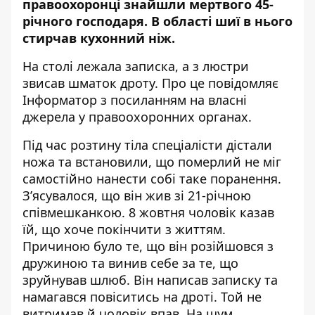
правоохоронці знайшли мертвого 45-
річного господаря. В області шиї в нього
стирчав кухонний ніж
.
На столі лежала записка, а з люстри
звисав шматок дроту. Про це повідомляє
Інформатор з посиланням на власні
джерела у правоохоронних органах.
Під час розтину тіла спеціалісти дістали
ножа та встановили, що померлий не міг
самостійно нанести собі таке поранення.
З’ясувалося, що він жив зі 21-річною
співмешканкою. 8 жовтня чоловік казав
їй, що хоче покінчити з життям.
Причиною було те, що він розійшовся з
дружиною та винив себе за те, що
зруйнував шлюб. Він написав записку та
намагався повіситись на дроті. Той не
витримав й чоловік впав. На шум