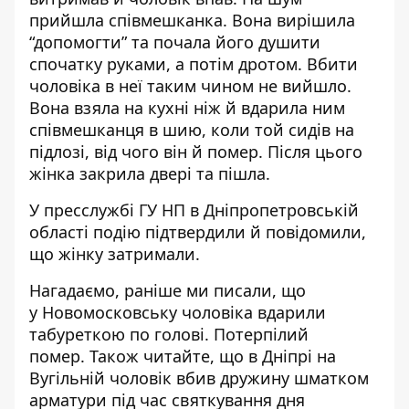
прийшла співмешканка. Вона вирішила
“допомогти” та почала його душити
спочатку руками, а потім дротом. Вбити
чоловіка в неї таким чином не вийшло.
Вона взяла на кухні ніж й вдарила ним
співмешканця в шию, коли той сидів на
підлозі, від чого він й помер. Після цього
жінка закрила двері та пішла.
У пресслужбі ГУ НП в Дніпропетровській
області подію підтвердили й повідомили,
що жінку затримали.
Нагадаємо, раніше ми писали, що
у
Новомосковську чоловіка
вдарили
табуреткою по голові
. Потерпілий
помер. Також читайте, що
в
Дніпрі
на
Вугільній чоловік вбив дружину шматком
арматури
під час святкування дня