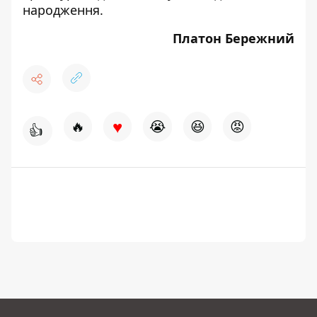
народження.
Платон Бережний
♥
🔥
😭
😆
😡
👍