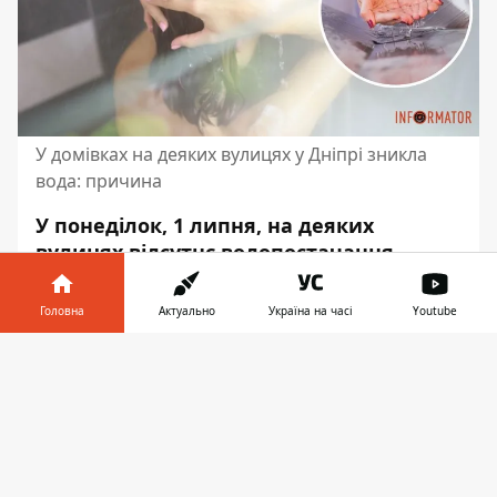
У домівках на деяких вулицях у Дніпрі зникла
вода: причина
У понеділок, 1 липня, на деяких
вулицях відсутнє водопостачання.
Причини - аварійні роботи та відсутня
електроенергія. Подачу води обіцяють
Головна
Актуально
Україна на часі
Youtube
відновити одразу після завершення всіх
Інформатор у
необхідних робіт.
Завантажити
телефоні
👉
Про це повідомляє Інформатор із
посиланням на пресслужбу міськради
Дніпра
. Станом на 14:00 води немає на
таких адресах: