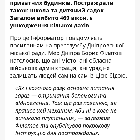
приватних будинків. Постраждали
також школа та дитячий садок.
Загалом
вибито 469 вікон
, є
ушкодження кількох дахів.
Про це Інформатор повідомляє із
посиланням на пресслужбу Дніпровської
міської ради. Мер Дніпра
Борис Філатов
наголосив
, що ані місто, ані обласна
військова адміністрація, ані уряд не
залишать людей сам на сам із цією бідою.
«Як і кожного разу, основне питання
зараз — отримання допомоги та
відновлення. Тож ще раз пояснюю, як
працює цей механізм. Аби ні в кого не
виникало плутанини», — зауважив
Філатов та опублікував покрокову
інструкцію для постраждалих.