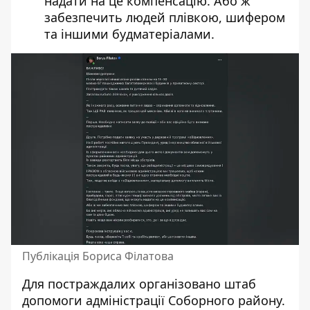
надати на це компенсацію. Або ж
забезпечить людей плівкою, шифером
та іншими будматеріалами.
Публікація Бориса Філатова
Для постраждалих організовано штаб
допомоги адміністрації Соборного району.