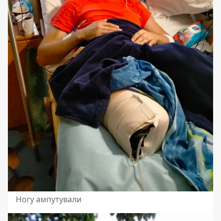
Ногу ампутували