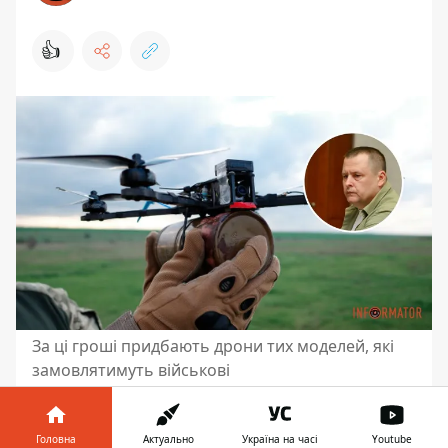
👍
За ці гроші придбають дрони тих моделей, які
замовлятимуть військові
У Дніпрі запускають одну з перших в
країні програму підтримки виробників
Головна
Актуально
Україна на часі
Youtube