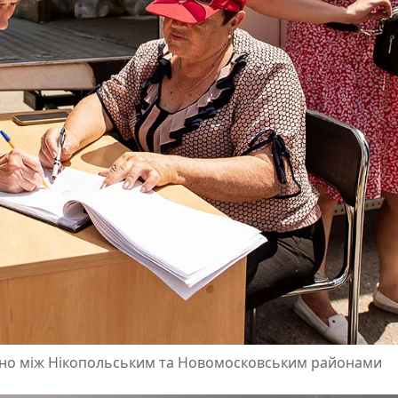
лено між Нікопольським та Новомосковським районами