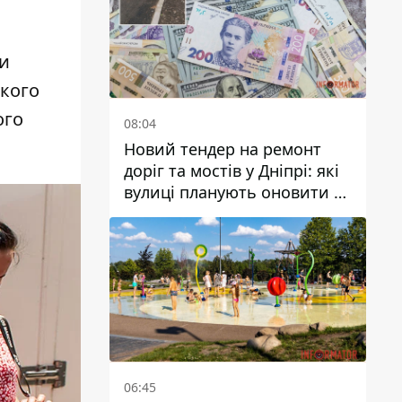
ви
ького
ого
08:04
Новий тендер на ремонт
доріг та мостів у Дніпрі: які
вулиці планують оновити та
скільки десятків мільйонів
гривень на це хочуть
витратити
06:45