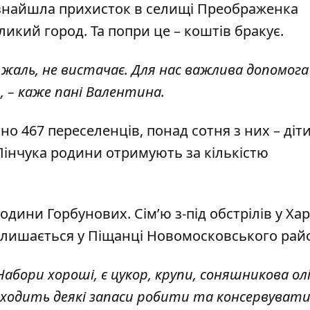
я знайшла прихисток в селищі Преображенка
икий город. Та попри це – коштів бракує.
жаль, не вистачає. Для нас важлива допомога 
, – каже пані Валентина.
о 467 переселенців, понад сотня з них – діти
Пінчука родини отримують за кількістю
родини Горбунових. Сім’ю з-під обстрілів у Ха
алишається у Піщанці Новомосковського рай
бори хороші, є цукор, крупи, соняшникова олі
ходить деякі запаси робити та консервувати»