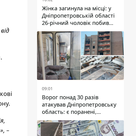
Жінка загинула на місці: у
Дніпропетровській області
26-річний чоловік побив
трьох людей металевим
від
предметом
.
09:01
ркові
Ворог понад 30 разів
ону.
атакував Дніпропетровську
область: є поранені,
пошкоджені ліцей, будинки
я,
та підприємства
, –