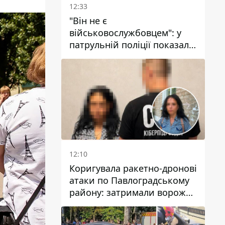
12:33
"Він не є
військовослужбовцем": у
патрульній поліції показали
відео конфлікту з чоловіком
без ноги на проспекті Поля
у Дніпрі
12:10
Коригувала ракетно-дронові
атаки по Павлоградському
району: затримали ворожу
агентку