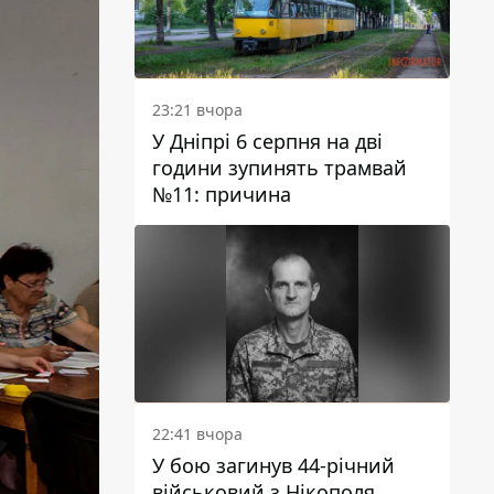
23:21 вчора
У Дніпрі 6 серпня на дві
години зупинять трамвай
№11: причина
22:41 вчора
У бою загинув 44-річний
військовий з Нікополя