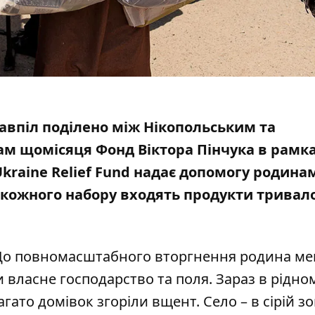
авпіл поділено між Нікопольським та
м щомісяця Фонд Віктора Пінчука в рамк
Ukraine Relief Fund надає допомогу родина
 кожного набору входять продукти тривал
. До повномасштабного вторгнення родина м
и власне господарство та поля. Зараз в рідном
агато домівок згоріли вщент. Село – в сірій зон