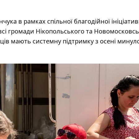
чука в рамках спільної благодійної ініціати
і всі громади Нікопольського та Новомосковс
ів мають системну підтримку з осені минул