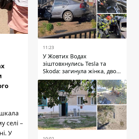
11:23
У Жовтих Водах
зіштовхнулись Tesla та
ах
Skoda: загинула жінка, двоє
м
людей постраждали
ого
ешкала
у селі –
і. У
10:02