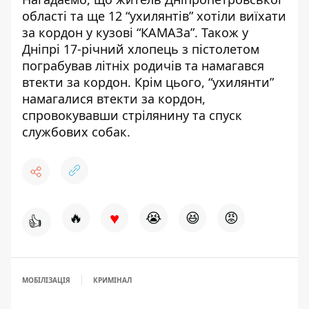
області та ще 12 “ухилянтів” хотіли виїхати
за кордон у кузові “КАМАЗа”
. Також
у
Дніпрі 17-річний хлопець з пістолетом
пограбував літніх родичів та намагався
втекти за кордон
. Крім цього,
“ухилянти”
намагалися втекти за кордон,
спровокувавши стрілянину та спуск
службових собак
.
♥
🔥
😭
😆
😡
👍
МОБІЛІЗАЦІЯ
КРИМІНАЛ