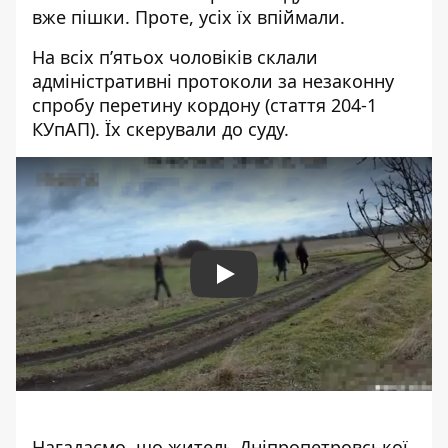
вже пішки. Проте, усіх їх впіймали.
На всіх п’ятьох чоловіків склали
адміністративні протоколи за незаконну
спробу перетину кордону (стаття 204-1
КУпАП). Їх скерували до суду.
Play
Нагадаємо, що
житель Дніпропетровської