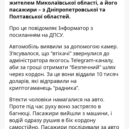
жителем Миколаївської області, а його
пасажири – з Дніпропетровської та
Полтавської областей.
Про це повідомляє Інформатор з
посиланням на
ДПСУ
.
Автомобіль виявили за допомогою камер.
З’ясувалося, що “втікачі” звернулися до
адміністратора якогось Telegram-каналу,
аби за гроші отримати “безпечний” шлях
через кордон. За це вони віддали 10 тисяч
доларів, які відправили на
криптогаманець “радника”.
Втекти чоловіки намагалися на авто.
Проте під час руху воно застрягло в
багнюці. Пасажири вийшли з машини, і
водій одразу рушив в бік кордону
самостійно. Пасажири послідували за авто