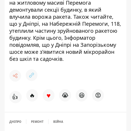
на житловому масиві Перемога
демонтували секції будинку, в який
влучила ворожа ракета
. Також читайте,
що
у Дніпрі, на Набережній Перемоги, 118,
утеплили частину зруйнованого ракетою
будинку
. Крім цього, Інформатор
повідомляв, що
у Дніпрі на Запорізькому
шосе може з’явитися новий мікрорайон
без шкіл та садочків
.
♥
🔥
😭
😆
😡
👍
ДНІПРО
РЕМОНТ
ВІЙНА