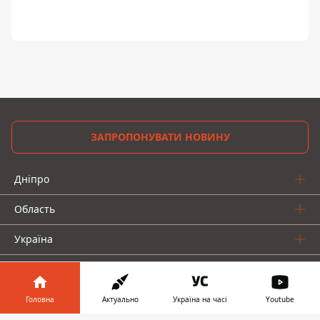
ЗАПРОПОНУВАТИ НОВИНУ
Дніпро
Область
Україна
Реклама
Пресрелізи
Головна
Актуально
Україна на часі
Youtube