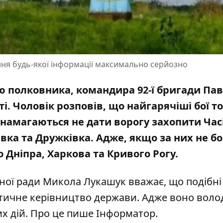
ня будь-якої інформації максимально серйозно
ю полковника, командира 92-ї бригади Па
ті
. Чоловік розповів, що найгарячіші бої т
намагаються не дати ворогу захопити Часі
вка та Дружківка. Адже, якщо за них не б
о Дніпра, Харкова та Кривого Рогу.
ної ради
Микола Лукашук
вважає, що подібні
тичне керівництво держави. Адже воно воло
х дій. Про це пише Інформатор.