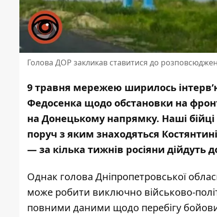
Голова ДОР закликав ставитися до розповсюджен
9 травня мережею ширилось інтерв’
Федосенка
щодо обстановки на фрон
на Донецькому напрямку. Наші бійці 
поруч з яким знаходяться Костянтині
— за кілька тижнів росіяни дійдуть д
Однак голова Дніпропетровської облас
може робити виключно військово-полі
повними даними щодо перебігу бойови