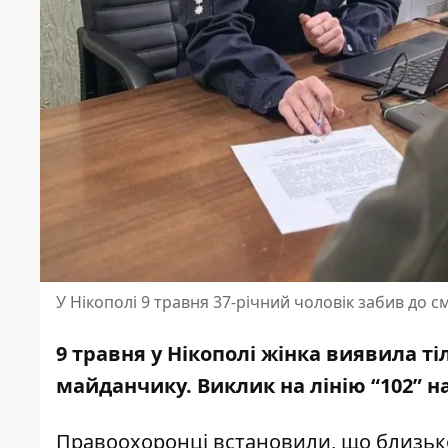
У Нікополі 9 травня 37-річний чоловік забив до с
9 травня у Нікополі жінка виявила ті
майданчику. Виклик на лінію “102” н
Правоохоронці встановили, що близько