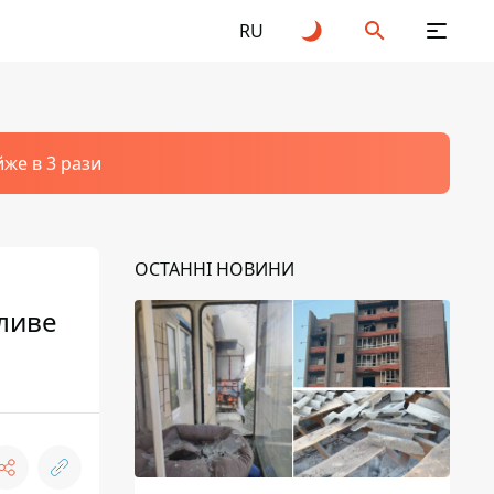
RU
йже в 3 рази
ОСТАННІ НОВИНИ
жливе