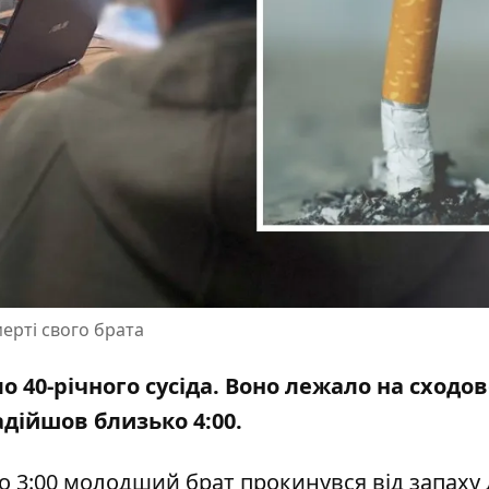
мерті свого брата
ло 40-річного сусіда. Воно лежало на сходо
адійшов близько 4:00.
 3:00 молодший брат прокинувся від запаху 