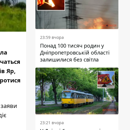
23:59 вчора
Понад 100 тисяч родин у
вла
Дніпропетровській області
залишилися без світла
очаться
в Яр,
оротися
 заяви
діє
23:21 вчора