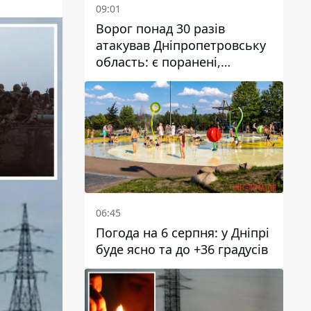
09:01
Ворог понад 30 разів
атакував Дніпропетровську
область: є поранені,
пошкоджені ліцей, будинки
та підприємства
06:45
Погода на 6 серпня: у Дніпрі
буде ясно та до +36 градусів