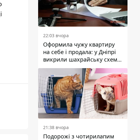
о
і
22:03 вчора
Оформила чужу квартиру
на себе і продала: у Дніпрі
викрили шахрайську схему
з нерухомістю
21:38 вчора
Подорожі з чотирилапим