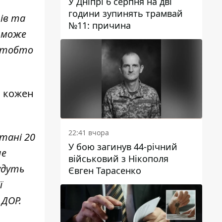
У Дніпрі 6 серпня на дві
години зупинять трамвай
ів та
№11: причина
а може
 (тобто
а кожен
22:41 вчора
стані 20
У бою загинув 44-річний
ше
військовий з Нікополя
будуть
Євген Тарасенко
ї
 ДОР.