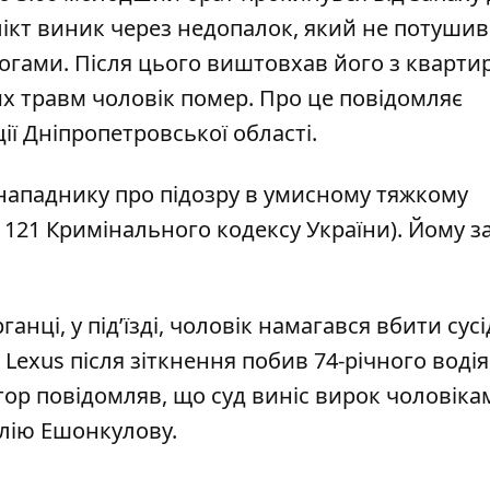
лікт виник через недопалок, який не потушив
огами. Після цього виштовхав його з кварти
их травм чоловік помер. Про це повідомляє
ції Дніпропетровської області
.
 нападнику про підозру в умисному тяжкому
і 121 Кримінального кодексу України). Йому з
ганці, у під’їзді, чоловік намагався вбити сусі
 Lexus після зіткнення побив 74-річного воді
тор повідомляв, що суд виніс вирок чоловіка
алію Ешонкулову
.