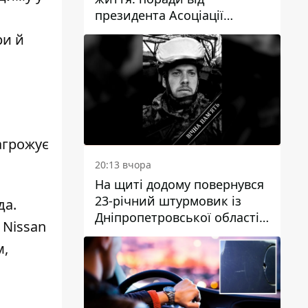
президента Асоціації
дієтологів України
ри й
агрожує
20:13 вчора
На щиті додому повернувся
23-річний штурмовик із
да
.
Дніпропетровської області
я
Nissan
Богдан Бескровний
м,