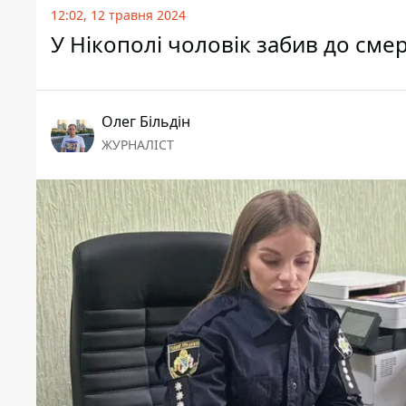
12:02, 12 травня 2024
У Нікополі чоловік забив до сме
Олег Більдін
ЖУРНАЛІСТ