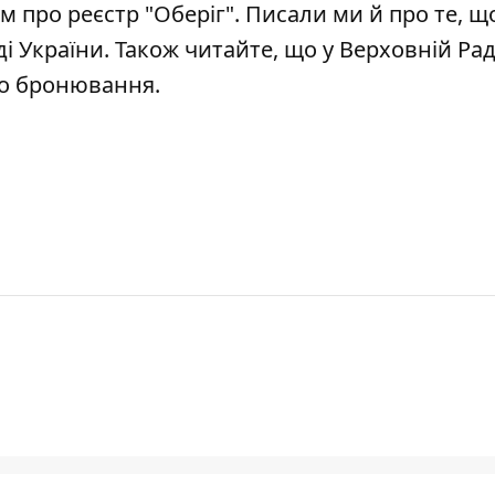
ям
про реєстр "Оберіг"
. Писали ми й про те, щ
ді України
. Також читайте, що
у Верховній Рад
го бронювання
.