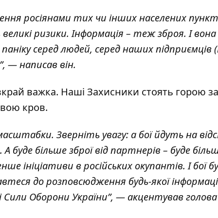
ення росіянами тих чи інших населених пункт
великі ризики. Інформація – теж зброя. І вон
аніку серед людей, серед наших підприємців
, — написав він.
вкрай важка. Наші Захисники стоять горою з
 свою кров.
масштабки. Зверніть увагу: а бої йдуть на від
 А буде більше зброї від партнерів – буде біль
енше ініціативи в російських окупантів. І бої 
автеся до розповсюдження будь-якої інформаці
 Сили Оборони України”, — акцентував голова