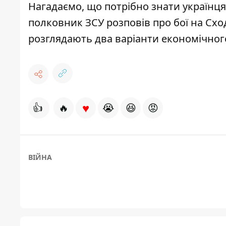
Нагадаємо, що
потрібно знати українц
полковник ЗСУ розповів
про бої на Схо
розглядають
два варіанти економічно
♥
👍
🔥
😭
😆
😡
ВІЙНА