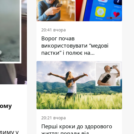
20:41 вчора
Ворог почав
використовувати “медові
пастки” і полює на
українських військових
вому
20:21 вчора
Перші кроки до здорового
диму у
життя: поради від