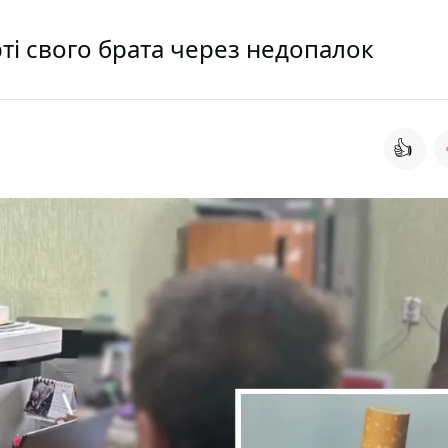
рті свого брата через недопалок
👍