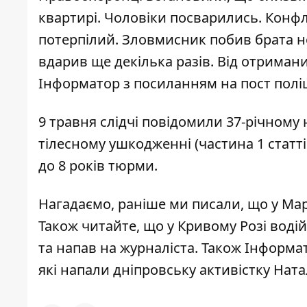
квартирі. Чоловіки посварились. Конф
потерпілий. Зловмисник побив брата н
вдарив ще декілька разів. Від отриман
Інформатор з посиланням на
пост полі
9 травня слідчі повідомили 37-річному
тілесному ушкодженні (частина 1 статт
до 8 років тюрми.
Нагадаємо, раніше ми писали, що
у Мар
Також читайте, що у Кривому Розі
водій
та напав на журналіста. Також Інформа
які
напали дніпровську активістку Нат