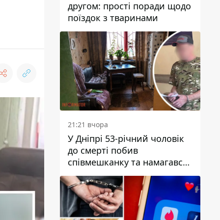
другом: прості поради щодо
поїздок з тваринами
21:21 вчора
У Дніпрі 53-річний чоловік
до смерті побив
співмешканку та намагався
приховати злочин: деталі