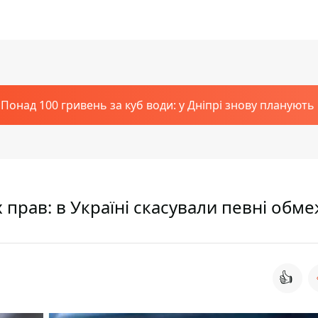
Понад 100 гривень за куб води: у Дніпрі знову планують
 прав: в Україні скасували певні обм
👍