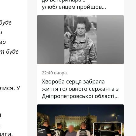
улюбленцем пройшов
спокійно: прості поради
буде
и
мо
т буде
22:40 вчора
Хвороба серця забрала
їлися
. У
життя головного сержанта з
Дніпропетровської області
Юрія Свистуна
и
,
раги.