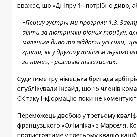
вважає, що «Дніпру-1» потрібно диво
, 
«Першу зустріч ми програли 1:3. Завт
діяти за підтримки рідних трибун, але
маленьке диво та віддати усі сили, щ
грати, як у другому таймі минулого м
за нами», - розповів півзахисник.
Судитиме гру німецька бригада арбітрі
опублікували інсайд, що 15 членів ком
СК таку інформацію поки не коментуют
Переможець двобою у третьому кваліфік
французького «Олімпіка» з Марселя. Ко
протистоятиме у третьому кваліфікаційн