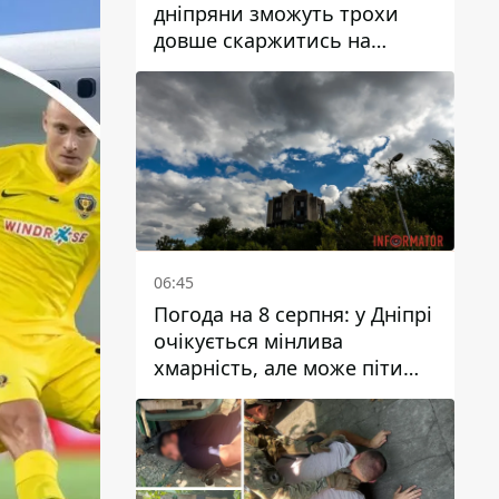
дніпряни зможуть трохи
довше скаржитись на
заплановані тарифи на воду
на 2027 рік
06:45
Погода на 8 серпня: у Дніпрі
очікується мінлива
хмарність, але може піти
дощ