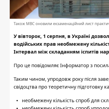
Також МВС оновили екзаменаційний лист практич
У вівторок, 1 серпня, в Україні доз
водійських прав необмежену кількіст
Інтервал між складанням іспитів нар
Про це повідомляє Інформатор з поси
Таким чином, упродовж року після зав
свідоцтва про теоретичну підготовку к
необмежену кількість спроб для скл
необмежену кількість спроб упродов