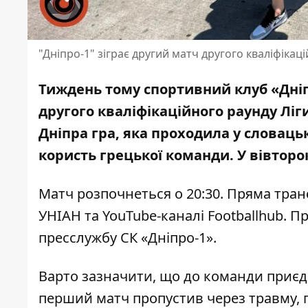
"Дніпро-1" зіграє другий матч другого кваліфікац
Тиждень тому спортивний клуб «Дніп
другого кваліфікаційного раунду Лі
Дніпра гра, яка проходила у словаць
користь грецької команди. У вівторок
Матч розпочнеться о 20:30. Пряма тран
УНІАН та YouTube-каналі Footballhub. 
пресслужбу СК «Дніпро-1»
.
Варто зазначити, що до команди приєд
перший матч пропустив через травму, п