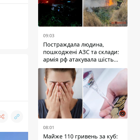
09:03
Постраждала людина,
пошкоджені АЗС та склади:
армія рф атакувала шість
районів Дніпропетровської
області
08:01
Майже 110 гривень за куб: