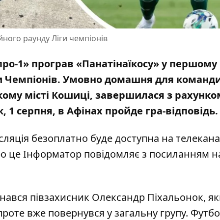
ійного раунду Ліги чемпіонів
ро-1» програв «Панатінаїкосу» у першому
ги Чемпіонів. Умовно домашня для команди
кому місті Кошиці,
завершилася з рахунком
, 1 серпня, в Афінах пройде гра-відповідь.
сляція безоплатно буде доступна на телекана
Про це Інформатор повідомляє
з посиланням н
нався півзахисник Олександр Піхальонок, я
роте вже повернувся у загальну групу.
Футбо