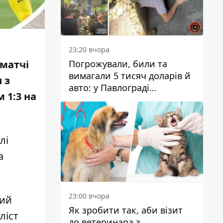
23:20 вчора
Погрожували, били та
 матчі
вимагали 5 тисяч доларів й
 з
авто: у Павлограді
 1:3
на
затримали двох чоловіків
лі
а
23:00 вчора
кий
Як зробити так, аби візит
ліст
до ветеринара з