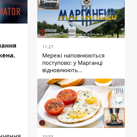
мання
11:27
жена
.
Мережі наповнюються
поступово: у Марганці
відновлюють
водопостачання
інчення
10:53