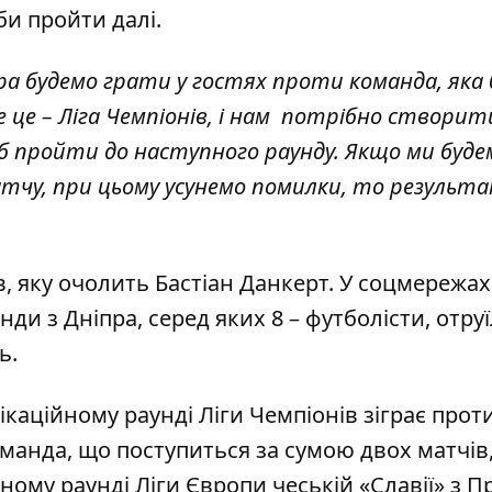
аби пройти далі.
ра будемо грати у гостях проти команда, яка 
 це – Ліга Чемпіонів, і нам потрібно створит
об пройти до наступного раунду. Якщо ми буде
атчу, при цьому усунемо помилки, то результа
в, яку очолить Бастіан Данкерт. У соцмережах
анди з Дніпра,
серед яких 8 – футболісти, отру
ь.
аційному раунді Ліги Чемпіонів зіграє прот
манда, що поступиться за сумою двох матчів
ому раунді Ліги Європи чеській «Славії» з П