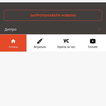
ЗАПРОПОНУВАТИ НОВИНУ
Дніпро
Область
Головна
Актуально
Україна на часі
Youtube
Україна
Інформатор у
Реклама
Завантажити
телефоні
👉
Пресрелізи
Про нас