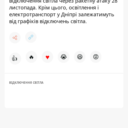
відключення світла через ракетну атаку 28
листопада
. Крім цього,
освітлення і
електротранспорт у Дніпрі залежатимуть
від графіків відключень світла
.
♥
🔥
😭
😆
😡
👍
ВІДКЛЮЧЕННЯ СВІТЛА