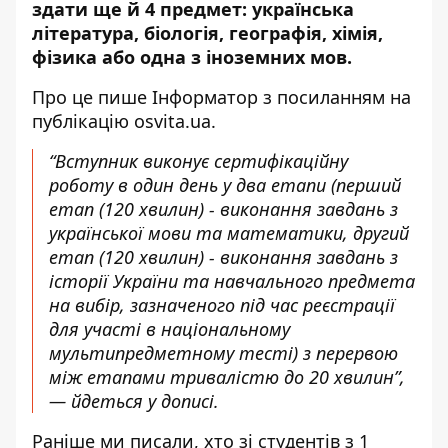
здати ще й 4 предмет: українська
література, біологія, географія, хімія,
фізика або одна з іноземних мов.
Про це пише Інформатор з посиланням
на
публікацію osvita.ua
.
“Вступник виконує сертифікаційну
роботу в один день у два етапи (перший
етап (120 хвилин) - виконання завдань з
української мови та математики, другий
етап (120 хвилин) - виконання завдань з
історії України та навчального предмета
на вибір, зазначеного під час реєстрації
для участі в національному
мультипредметному тесті) з перервою
між етапами тривалістю до 20 хвилин”,
— йдеться у дописі.
Раніше ми писали, хто зі студентів
з 1