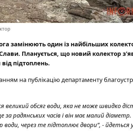
ектор
ога замінюють один із найбільших колекто
 Слави
. Планується, що новий колектор з'я
 від підтоплень.
ланням на публікацію
департаменту благоуст
я великий обсяг води, яка не може швидко ді
 за радянських часів і він має малий діаметр.
 води, через те підтоплює двори”, - йдеться 