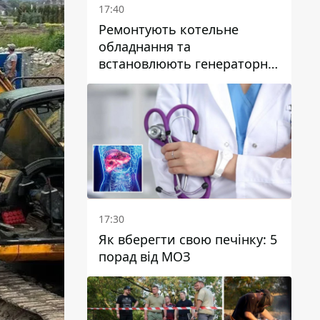
17:40
Ремонтують котельне
обладнання та
встановлюють генераторні
установки: як у Дніпрі
готуються до
опалювального сезону
17:30
Як вберегти свою печінку: 5
порад від МОЗ