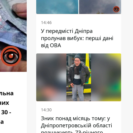
14:46
У передмісті Дніпра
пролунав вибух: перші дані
від ОВА
альна
них
14:30
30 -
Зник понад місяць тому: у
ва
Дніпропетровській області
розшукують 73-річного