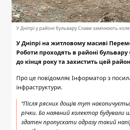
У Дніпрі у районі бульвару Слави замінюють кол
У Дніпрі на житловому масиві Перем
Роботи проходять в районі бульвару
до кінця року та захистить цей район
Про це повідомляє Інформатор з поси
інфраструктури
.
“Після рясних дощів тут накопичуєтьс
річки. Бо наявний колектор будували ще
здатен пропускати одразу такий напір