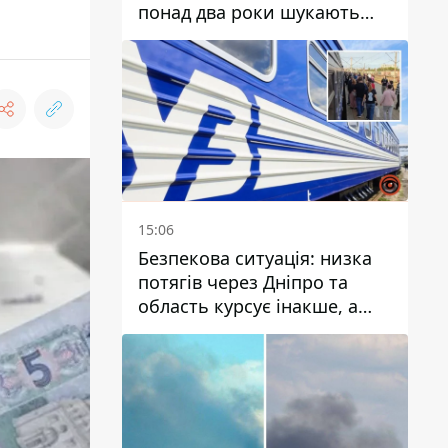
понад два роки шукають
зниклу жінку
15:06
Безпекова ситуація: низка
потягів через Дніпро та
область курсує інакше, а
частину шляху замінили
автобусами та
електричками