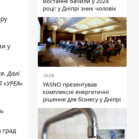
Востаннє бачили у 2024
році: у Дніпрі зник чоловік
ару
ли у
я. Далі
16:09
П «УРЕА»
YASNO презентував
комплексні енергетичні
рішення для бізнесу у Дніпрі
ть
і
а град