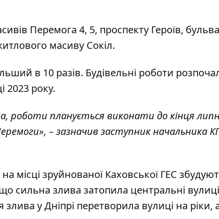
ивів Перемога 4, 5, проспекту Героїв, бульв
житлового масиву Сокіл.
льший в 10 разів
. Будівельні роботи розпоча
і 2023 року.
ена, роботи планується виконати до кінця липн
Перемоги», – зазначив заступник начальника К
 на місці зруйнованої
Каховської ГЕС збудую
 що сильна злива
затопила центральні вулиц
ня злива у Дніпрі перетворила вулиці
на ріки, 