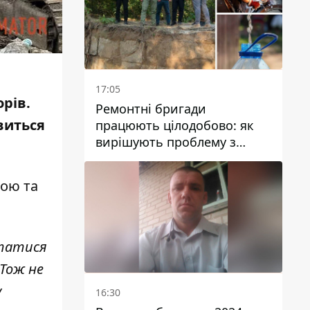
17:05
рів.
Ремонтні бригади
виться
працюють цілодобово: як
вирішують проблему з
водою у Марганецькій
громаді
рою та
статися
 Тож не
у
16:30