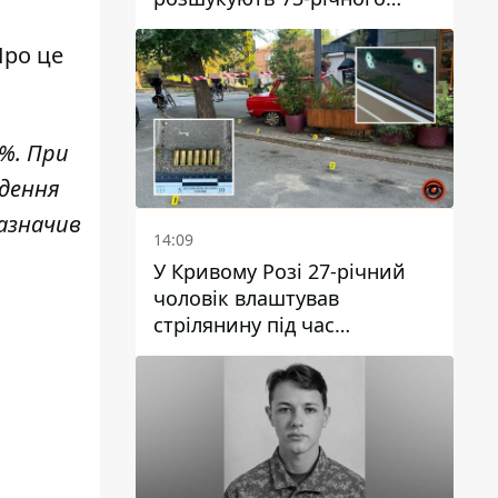
чоловіка
Про це
%. При
едення
зазначив
14:09
У Кривому Розі 27-річний
чоловік влаштував
стрілянину під час
конфлікту: є поранений