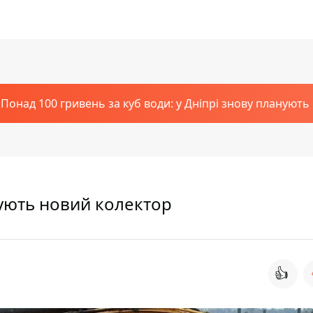
Понад 100 гривень за куб води: у Дніпрі знову планують
дують новий колектор
👍