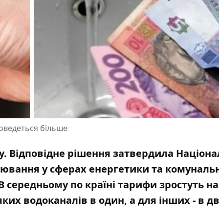
доведеться більше
у. Відповідне рішення затвердила Націон
лювання у сферах енергетики та комуналь
. В середньому
по країні тарифи зростуть на 
ких водоканалів в один, а для інших - в д