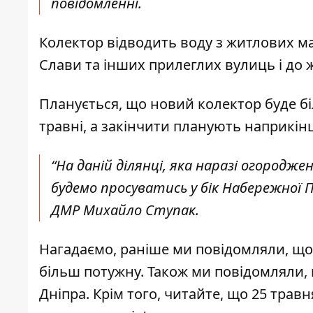
повідомленні.
Колектор відводить воду з житлових мас
Слави та інших прилеглих вулиць і до 
Планується, що
новий колектор буде бі
травні, а закінчити планують наприкінц
“На даній ділянці, яка наразі огородж
будемо просуватись у бік Набережної 
ДМР Михайло Ступак.
Нагадаємо, раніше ми повідомляли, що
більш потужну
. Також ми повідомляли,
Дніпра
. Крім того, читайте, що 25 трав