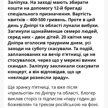
Заліпуха
. На заході мають збирати
кошти на допомогу 12-й бригаді
спеціального призначення. Вартість
квитків – 400-500 гривень. Проте в цей
день
у Дніпрі та області лунали вибухи
.
Загинули
щонайменше семеро людей
,
серед них – двоє дітей. 20 квітня
мер
Дніпра оголосив траурним днем
, усі
заходи на суботу скасували. Та подій,
запланованих на вечір п’ятниці, це не
стосувалося, через що у мережі виник
скандал. Заліпуху закликали скасувати
концерт, а він відповідав, що це
«нелюди рознесли зраду».
Ще зранку п’ятниці, та вже після
«прильотів» по Дніпру та області, блогер
виклав сторіз із підписом «пару годин до
божевілля» та треком російською на фоні.