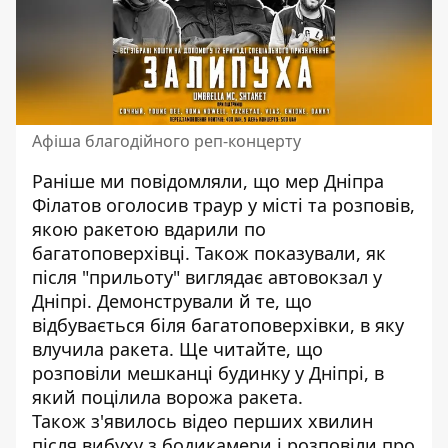
Афіша благодійного реп-концерту
Раніше ми повідомляли, що
мер Дніпра
Філатов оголосив траур у місті
та розповів,
якою ракетою вдарили по
багатоповерхівці. Також показували,
як
після "прильоту" виглядає автовокзал у
Дніпрі
. Демонстрували й те,
що
відбувається біля багатоповерхівки, в яку
влучила ракета
. Ще читайте,
що
розповіли мешканці будинку у Дніпрі
, в
який поцілила ворожа ракета.
Також
з'явилось відео перших хвилин
після вибуху
з бодикамери і
розповіли про