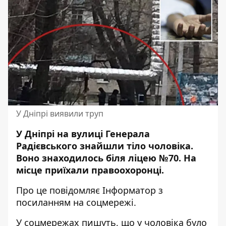
У Дніпрі виявили труп
У Дніпрі на вулиці Генерала
Радієвського знайшли тіло чоловіка.
Воно знаходилось біля ліцею №70. На
місце приїхали правоохоронці.
Про це повідомляє Інформатор з
посиланням на соцмережі.
У соцмережах пишуть, що у чоловіка було