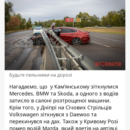
Будьте пильними на дорозі
Нагадаємо, що у Кам’янському зіткнулися
Mercedes, BMW та Skoda, а
одного з водіїв
затисло в салоні
розтрощеної машини.
Крім того, у Дніпрі на Січових Стрільців
Volkswagen зіткнувся з Daewoo
та
перекинувся на дах. Також у Кривому Розі
помер водій Mazda, який
влетів на автівці