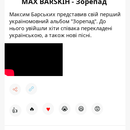
MAX BARSKIH - Зорепад
Максим Барських представив свій перший
україномовний альбом "Зорепад". До
нього увійшли хіти співака перекладені
українською, а також нові пісні.
♥
🔥
😭
😆
😡
👍