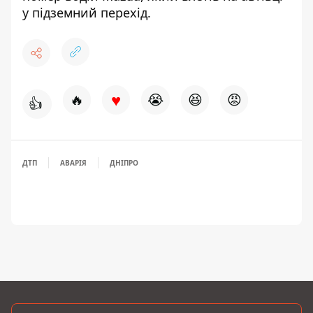
у підземний перехід
.
♥
🔥
😭
😆
😡
👍
ДТП
АВАРІЯ
ДНІПРО