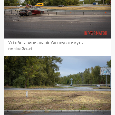
Усі обставини аварії з’ясовуватимуть
поліцейські