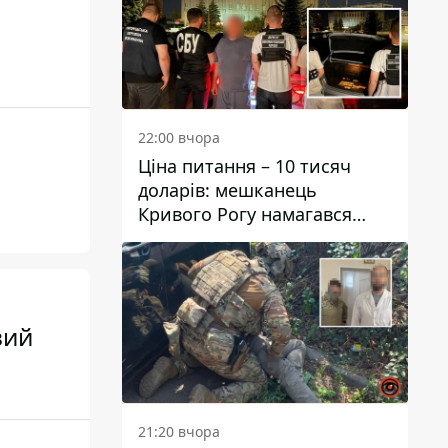
22:00 вчора
Ціна питання – 10 тисяч
доларів: мешканець
Кривого Рогу намагався
переправити чоловіка до
Словаччини
вий
21:20 вчора