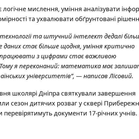
 логічне мислення, уміння аналізувати інфо
мірності та ухвалювати обґрунтовані рішенн
и технології та штучний інтелект дедалі біль
е даних стає більше щодня, уміння критично
 працювати з цифрами стає важливою
Тому я переконаний: математика має залиша
аїнських університетів”, — написав Лісовий.
авня школярі Дніпра
святкували завершення
рили сезон дитячих розваг у сквері Прибереж
и перевірятимуть документи 17-річних учнів
.