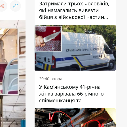
Затримали трьох чоловіків,
які намагались вивезти
бійця з військової частини
до Дніпра за 7 тисяч
доларів: серед них був лікар
20:40 вчора
У Кам'янському 41-річна
жінка зарізала 66-річного
співмешканця та
намагалась обманути
поліцейських