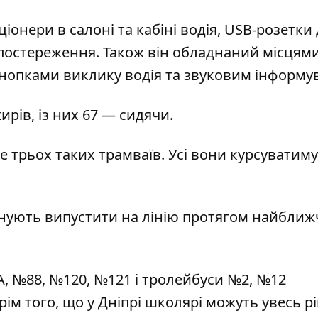
іонери в салоні та кабіні водія, USB-розетки
спостереження. Також він обладнаний місцям
 кнопками виклику водія та звуковим інформу
рів, із них 67 — сидячи.
е трьох таких трамваїв. Усі вони курсуватим
нують випустити на лінію протягом найближ
А, №88,
№120, №121 і тролейбуси №2, №12
рім того, що у Дніпрі школярі можуть увесь
рі