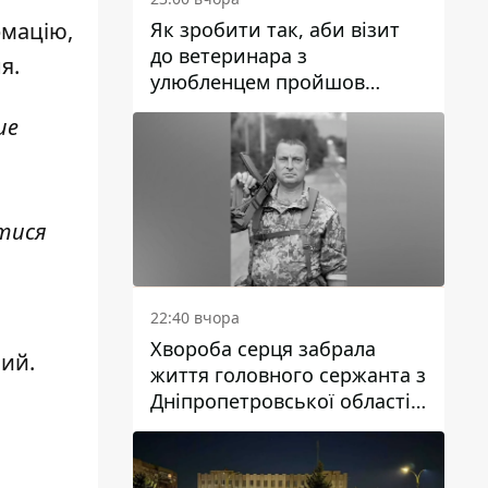
Як зробити так, аби візит
рмацію,
до ветеринара з
я.
улюбленцем пройшов
спокійно: прості поради
ше
тися
22:40 вчора
Хвороба серця забрала
ний
.
життя головного сержанта з
Дніпропетровської області
Юрія Свистуна