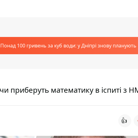
Понад 100 гривень за куб води: у Дніпрі знову планують
 чи приберуть математику в іспиті з Н
👍