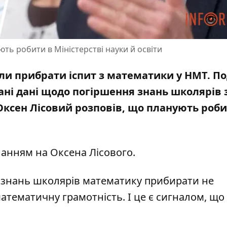
ть робити в Міністерстві науки й освіти
али
прибрати іспит з математики у НМТ
. П
вані дані щодо погіршення знань школярів 
 Оксен Лісовий розповів, що планують роб
анням на Оксена Лісового
.
 знань школярів математику прибирати не
атематичну грамотність. І це є сигналом, що