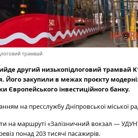
длоговий трамвай
ийде другий низькопідлоговий трамвай K
я. Його закупили в межах проєкту модерні
ки Європейського інвестиційного банку.
ланням на
пресслужбу
Дніпровської міської р
и на маршруті «Залізничний вокзал — УДУНТ
ревіз понад 203 тисячі пасажирів.