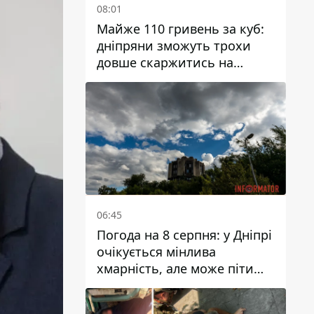
08:01
Майже 110 гривень за куб:
дніпряни зможуть трохи
довше скаржитись на
заплановані тарифи на воду
на 2027 рік
06:45
Погода на 8 серпня: у Дніпрі
очікується мінлива
хмарність, але може піти
дощ