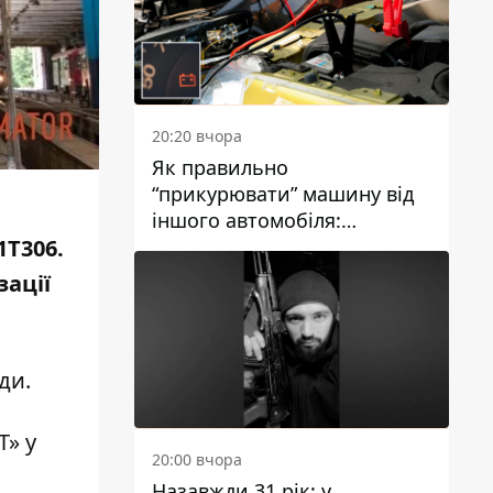
20:20 вчора
Як правильно
“прикурювати” машину від
іншого автомобіля:
інструкція для водіїв
1T306.
зації
ади.
» у
20:00 вчора
Назавжди 31 рік: у