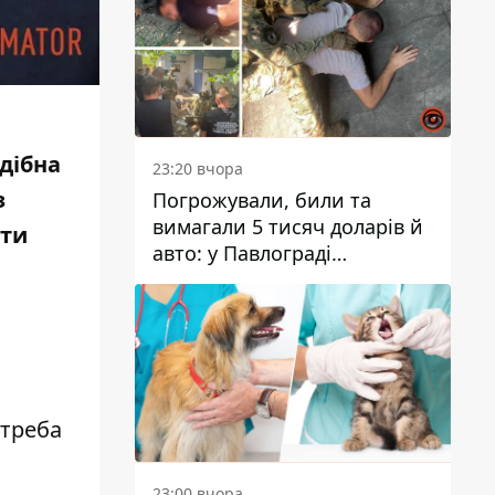
одібна
23:20 вчора
з
Погрожували, били та
вимагали 5 тисяч доларів й
ити
авто: у Павлограді
затримали двох чоловіків
 треба
23:00 вчора