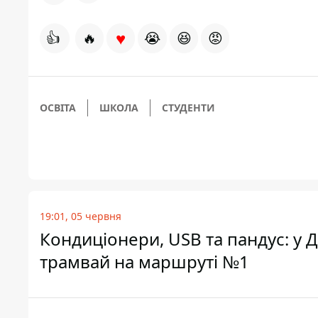
♥
👍
🔥
😭
😆
😡
ОСВІТА
ШКОЛА
СТУДЕНТИ
19:01, 05 червня
Кондиціонери, USB та пандус: у 
трамвай на маршруті №1