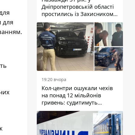
Дніпропетровській області
 для
простились із Захисником
Олександром Рєпіним
и для
ванням.
уть
19:20 вчора
Кол-центри ошукали чехів
чих
на понад 12 мільйонів
гривень: судитимуть
дніпрянина, який
організував
транснаціональну злочинну
к
організацію