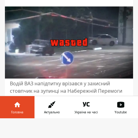
Водій ВАЗ напідпитку врізався у захисний
стовпчик на зупинці на Набережній Перемоги
У середу, 1 травня, у Дніпрі сталася ДТП
на Набережній Перемоги. Там ВАЗ
Головна
Актуально
Україна на часі
Youtube
врізався у захисні стовпчики на зупинці
Інформатор у
навпроти офісу «ПриватБанку». На
Завантажити
телефоні
👉
щастя, ніхто не постраждав, не