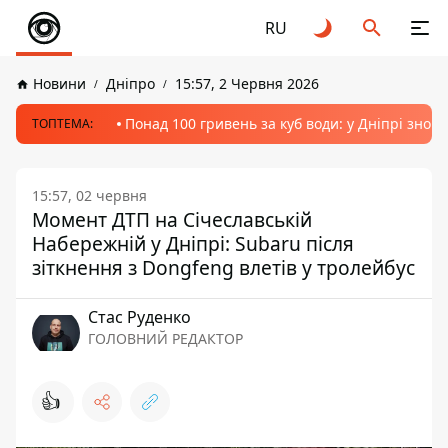
RU
Новини
Дніпро
15:57, 2 Червня 2026
Понад 100 гривень за куб води: у Дніпрі знов
ТОПТЕМА:
15:57, 02 червня
Момент ДТП на Січеславській
Набережній у Дніпрі: Subaru після
зіткнення з Dongfeng влетів у тролейбус
Стас Руденко
ГОЛОВНИЙ РЕДАКТОР
👍