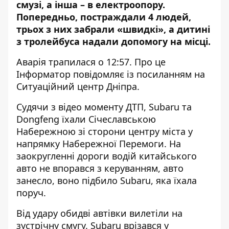
смузі, а інша – в електроопору.
Попередньо, постраждали 4 людей,
трьох з них забрали «швидкі», а дитині
з тролейбуса надали допомогу на місці.
Аварія трапилася о 12:57. Про це
Інформатор повідомляє із посиланням на
Ситуаційний центр Дніпра.
Судячи з відео моменту ДТП, Subaru та
Dongfeng їхали Січеславською
Набережною зі сторони центру міста у
напрямку Набережної Перемоги. На
заокругленні дороги водій китайського
авто не впорався з керуванням, авто
занесло, воно підбило Subaru, яка їхала
поруч.
Від удару обидві автівки вилетіли на
зустрічну смугу. Subaru врізався у