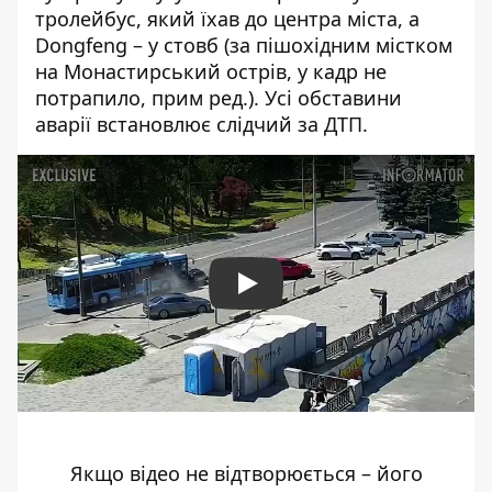
тролейбус, який їхав до центра міста, а
Dongfeng – у стовб (за пішохідним містком
на Монастирський острів, у кадр не
потрапило, прим ред.). Усі обставини
аварії встановлює слідчий за ДТП.
Play
Якщо відео не відтворюється – його