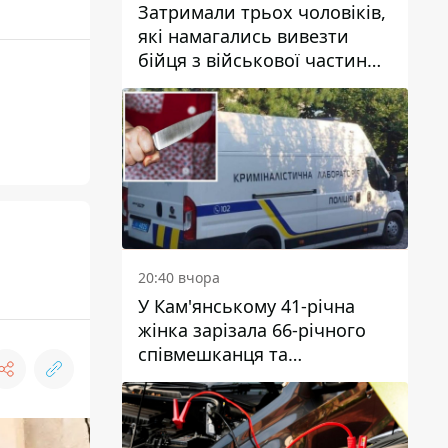
Затримали трьох чоловіків,
які намагались вивезти
бійця з військової частини
до Дніпра за 7 тисяч
доларів: серед них був лікар
20:40 вчора
У Кам'янському 41-річна
жінка зарізала 66-річного
співмешканця та
намагалась обманути
поліцейських