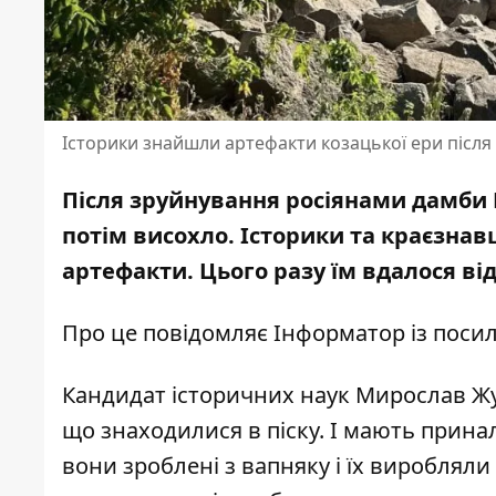
Історики знайшли артефакти козацької ери після
Після зруйнування росіянами дамби 
потім висохло. Історики та краєзнав
артефакти
. Цього разу їм вдалося в
Про це повідомляє Інформатор із пос
Кандидат історичних наук Мирослав Жу
що знаходилися в піску. І мають принал
вони зроблені з вапняку і їх виробляли