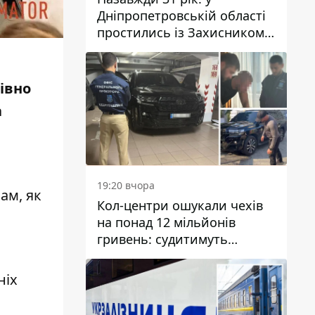
Дніпропетровській області
простились із Захисником
Олександром Рєпіним
рівно
а
19:20 вчора
ам, як
Кол-центри ошукали чехів
на понад 12 мільйонів
гривень: судитимуть
дніпрянина, який
організував
ніх
транснаціональну злочинну
організацію