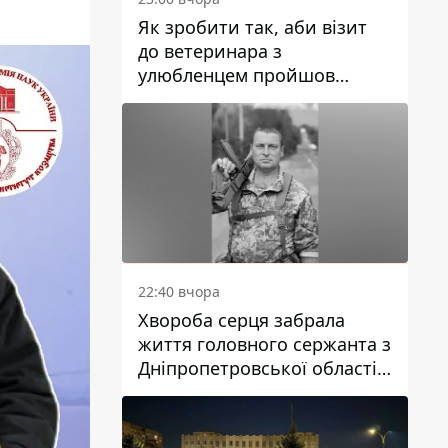
Як зробити так, аби візит
до ветеринара з
улюбленцем пройшов
спокійно: прості поради
22:40 вчора
Хвороба серця забрала
життя головного сержанта з
Дніпропетровської області
Юрія Свистуна