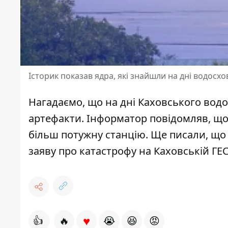
Історик показав ядра, які знайшли на дні водосх
Нагадаємо, що на дні Каховського во
артефакти
.
Інформатор повідомляв, щ
більш потужну станцію. Ще писали, що
заяву про катастрофу на Каховській ГЕ
♥
👍
🔥
😭
😆
😡