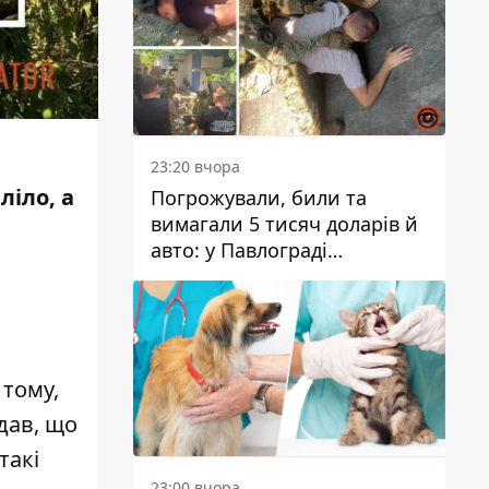
23:20 вчора
іло, а
Погрожували, били та
вимагали 5 тисяч доларів й
авто: у Павлограді
затримали двох чоловіків
 тому,
дав, що
такі
23:00 вчора