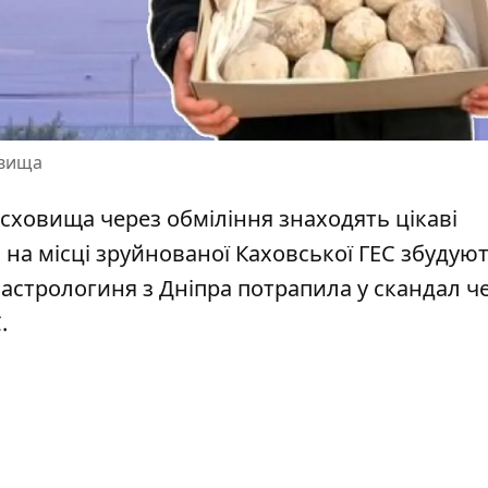
овища
досховища
через обміління знаходять цікаві
о
на місці зруйнованої Каховської ГЕС збудую
 астрологиня з Дніпра потрапила у
скандал ч
С
.