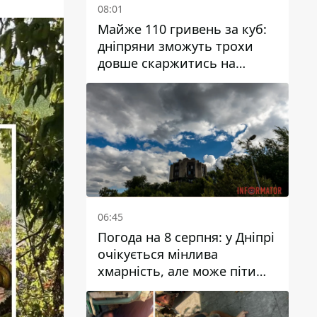
08:01
Майже 110 гривень за куб:
дніпряни зможуть трохи
довше скаржитись на
заплановані тарифи на воду
на 2027 рік
06:45
Погода на 8 серпня: у Дніпрі
очікується мінлива
хмарність, але може піти
дощ