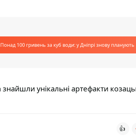
Понад 100 гривень за куб води: у Дніпрі знову планують
 знайшли унікальні артефакти козаць
👍