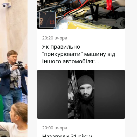
20:20 вчора
Як правильно
“прикурювати” машину від
іншого автомобіля:
інструкція для водіїв
20:00 вчора
Назавжди 31 рік: у