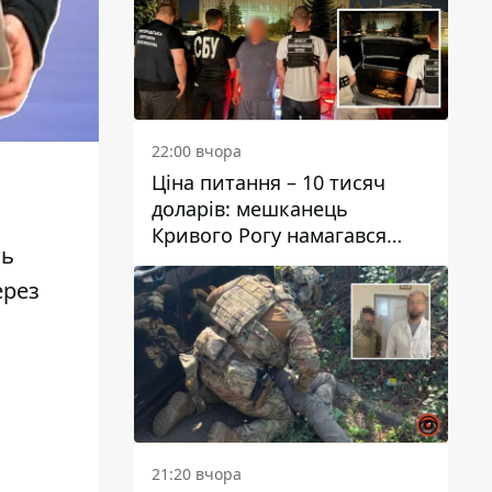
22:00 вчора
Ціна питання – 10 тисяч
доларів: мешканець
Кривого Рогу намагався
ть
переправити чоловіка до
Словаччини
ерез
21:20 вчора