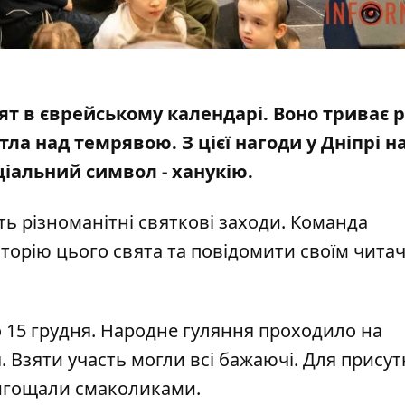
ят в єврейському календарі. Воно триває 
вітла над темрявою
. З цієї нагоди у Дніпрі н
іальний символ - ханукію.
ть різноманітні святкові заходи. Команда
торію цього свята та повідомити своїм читач
по 15 грудня. Народне гуляння проходило на
. Взяти участь могли всі бажаючі. Для присут
ригощали смаколиками.