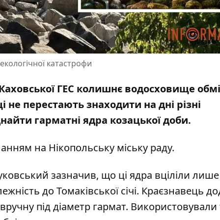
 екологічної катастрофи
Каховської ГЕС колишнє водосховище обміл
ці не перестають
знаходити на дні різні
іднайти гарматні ядра козацької доби.
иланням на
Нікопольську міську раду
.
ковський зазначив, що ці ядра вціліли лише
ежність до Томаківської січі. Краєзнавець до
 вручну під діаметр гармат. Використовували 