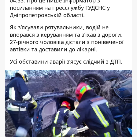
04:53. Про це пише Інформатор з
посиланням
на пресслужбу ГУДСНС
у
Дніпропетровській області.
Як з’ясували рятувальники, водій не
впорався з керуванням та з’їхав з дороги.
27-річного чоловіка дістали з понівеченої
автівки та доставили до лікарні.
Усі обставини аварії з’ясує слідчий з ДТП.