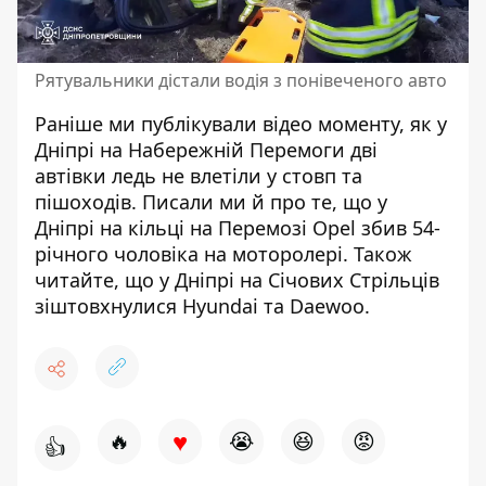
Рятувальники дістали водія з понівеченого авто
Раніше ми публікували відео моменту, як у
Дніпрі на Набережній Перемоги
дві
автівки ледь не влетіли у стовп та
пішоходів
. Писали ми й про те, що у
Дніпрі на кільці на Перемозі
Opel збив 54-
річного чоловіка
на моторолері. Також
читайте, що у Дніпрі на Січових Стрільців
зіштовхнулися Hyundai та Daewoo
.
♥
🔥
😭
😆
😡
👍