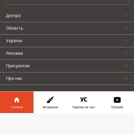
Дніпро
Область
Україна
Реклама
Пресрелізи
Про нас
Головна
Актуально
Україна на часі
Youtube
Інформатор у
Інформатор проекти
Завантажити
телефоні
👉
Інформатор Україна
Інформатор Київ
Інформатор Авто