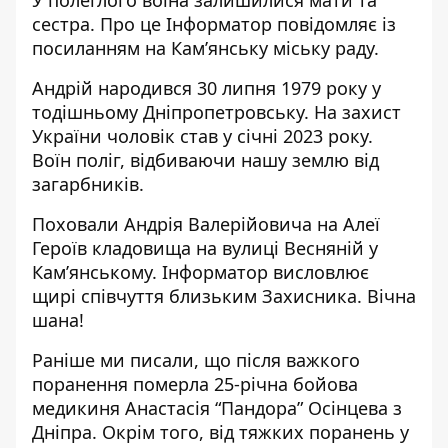
У полеглого воїна залишилися мати та
сестра. Про це Інформатор повідомляє із
посиланням на
Кам’янську міську раду
.
Андрій народився 30 липня 1979 року у
тодішньому Дніпропетровську. На захист
України чоловік став у січні 2023 року.
Воїн поліг, відбиваючи нашу землю від
загарбників.
Поховали Андрія Валерійовича на Алеї
Героїв кладовища на вулиці Весняній у
Кам’янському. Інформатор висловлює
щирі співчуття близьким Захисника. Вічна
шана!
Раніше ми писали, що після важкого
поранення
померла 25-річна бойова
медикиня Анастасія “Пандора” Осінцева
з
Дніпра. Окрім того, від тяжких поранень
у