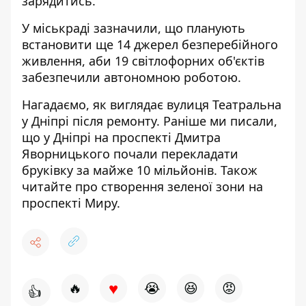
зарядитись.
У міськраді зазначили, що планують
встановити ще 14 джерел безперебійного
живлення, аби 19 світлофорних об'єктів
забезпечили автономною роботою.
Нагадаємо, я
к
виглядає вулиця Театральна
у Дніпрі після ремонту
. Раніше ми писали,
що
у Дніпрі на проспекті Дмитра
Яворницького почали перекладати
бруківку за майже 10 мільйонів
. Також
читайте про
створення зеленої зони на
проспекті Миру
.
♥
🔥
😭
😆
😡
👍