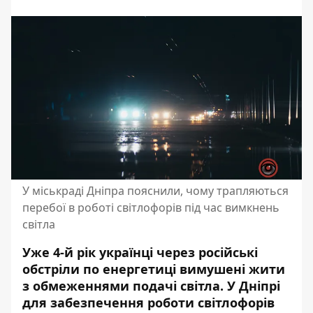
У міськраді Дніпра пояснили, чому трапляються
перебої в роботі світлофорів під час вимкнень
світла
Уже 4-й рік українці через російські
обстріли по енергетиці вимушені жити
з обмеженнями подачі світла. У Дніпрі
для забезпечення роботи світлофорів