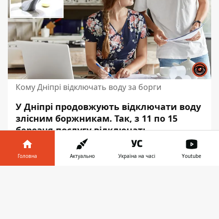
Кому Дніпрі відключать воду за борги
У Дніпрі продовжують відключати воду
злісним боржникам. Так, з 11 по 15
березня послугу відключать
мешканцям 33 вулиць. Мова йде про
абонентів Індустріального,
Головна
Актуально
Україна на часі
Youtube
Чечелівського та Соборного районів.
Інформатор у
Завантажити
Загальний борг за цими адресами
телефоні
👉
становить
1 489 407,98 гривні. Про це
пише Інформатор
з посиланням на