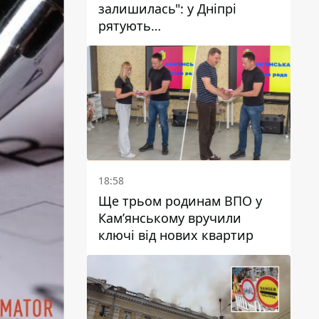
залишилась": у Дніпрі
рятують
військовослужбовицю та
мати чотирьох дітей, яку
поранив КАБ
18:58
Ще трьом родинам ВПО у
Кам’янському вручили
ключі від нових квартир