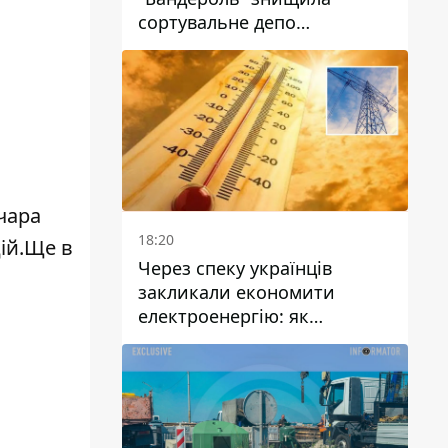
сортувальне депо
"Укрпошти" та вбила двох
працівниць
чара
18:20
цій.Ще
в
Через спеку українців
закликали економити
електроенергію: як
уникнути перевантаження
мереж