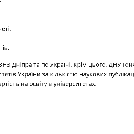
:
еті;
ів.
 ВНЗ Дніпра
та по Україні. Крім цього,
ДНУ Гон
итетів
України за кількістю наукових публіка
ртість на освіту в університетах
.