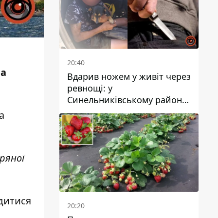
20:40
За
Вдарив ножем у живіт через
ревнощі: у
Синельниківському районі
затримали 49-річного
а
чоловіка за вбивство
тряної
дитися
20:20