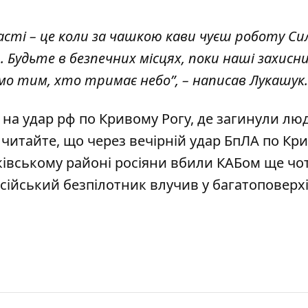
сті – це коли за чашкою кави чуєш роботу Си
. Будьте в безпечних місцях, поки наші захисн
мо тим, хто тримає небо”, – написав Лукашук.
на удар рф по Кривому Рогу, де загинули лю
ж читайте, що через вечірній удар БпЛА по Кр
ківському районі росіяни вбили КАБом ще чо
сійський безпілотник влучив у багатоповерх