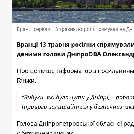
Вранці середи, 13 травня, ворог спрямував на Дн
Вранці 13 травня росіяни спрямували
даними голови ДніпроОВА Олександр
Про це пише Інформатор з посилання
Ганжи.
“Вибухи, які було чути у Дніпрі, – роб
тривоги залишайтеся у безпечних місця
Голова Дніпропетровської обласної р
у безпечних місцях.