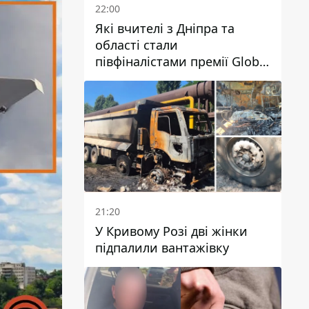
22:00
Які вчителі з Дніпра та
області стали
півфіналістами премії Global
Teacher Prize Ukraine 2026
21:20
У Кривому Розі дві жінки
підпалили вантажівку