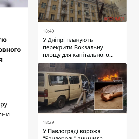
18:40
тю
У Дніпрі планують
перекрити Вокзальну
новного
площу для капітального
я
ремонту будинку, в який
влучила ворожа ракета: які
терміни
тру
ини
18:29
У Павлограді ворожа
"Бандероль" знищила