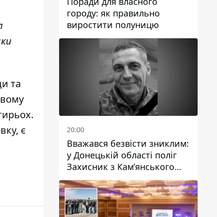
Поради для власного
городу: як правильно
виростити полуницю
л
ики
ди та
ивому
тирьох
.
івку
, є
20:00
Вважався безвісти зниклим:
у Донецькій області поліг
Захисник з Кам’янського
Антон Красовський