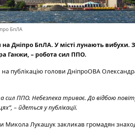
іпро БпЛА
 на Дніпро БпЛА. У місті лунають вибухи. 
а Ганжи, – робота сил ППО.
м
на публікацію
голови ДніпроОВА Олександр
ота сил ППО. Небезпека триває. До відбою пові
х”, – йдеться у публікації.
ади Микола Лукашук
закликав
громадян знахо