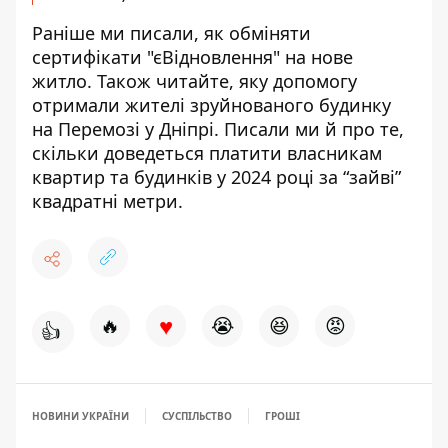
Раніше ми писали,
як обміняти
сертифікати "єВідновлення"
на нове
житло. Також читайте,
яку допомогу
отримали жителі зруйнованого будинку
на Перемозі у Дніпрі. Писали ми й про те,
скільки доведеться платити власникам
квартир
та будинків у 2024 році за “зайві”
квадратні метри.
♥
🔥
😭
😆
😡
👍
НОВИНИ УКРАЇНИ
СУСПІЛЬСТВО
ГРОШІ