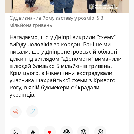
Суд визначив йому заставу у розмірі 5,3
мільйона гривень
Нагадаємо, що
у Дніпрі викрили “схему”
виїзду чоловіків за кордон
. Раніше ми
писали, що
у Дніпропетровській області
ділки під виглядом “єДопомоги” виманили
в людей близько 5 мільйонів гривень
.
Крім цього,
з Німеччини екстрадували
учасника шахрайської схеми з Кривого
Рогу, в якій букмекери обкрадали
українців
.
♥
🔥
😭
😆
😡
👍