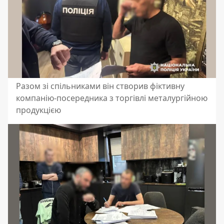
Разом зі спільниками він створив фіктивну
компанію-посередника з торгівлі металургійною
продукцією