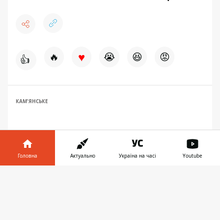
♥
🔥
😭
😆
😡
👍
КАМ'ЯНСЬКЕ
Головна
Актуально
Україна на часі
Youtube
Інформатор у
Завантажити
телефоні
👉
ЗАПРОПОНУВАТИ НОВИНУ