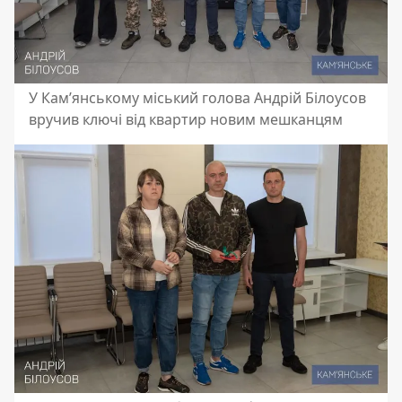
У Кам’янському міський голова Андрій Білоусов
вручив ключі від квартир новим мешканцям