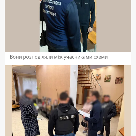
Вони розподіляли між учасниками схеми