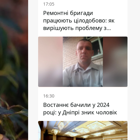
17:05
Ремонтні бригади
працюють цілодобово: як
вирішують проблему з
водою у Марганецькій
громаді
16:30
Востаннє бачили у 2024
році: у Дніпрі зник чоловік