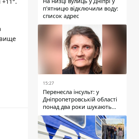
На низці вулиць у Дніпрі у
 +11°.
п'ятницю відключили воду:
список адрес
а
в вище
15:27
Перенесла інсульт: у
Дніпропетровській області
понад два роки шукають
зниклу жінку