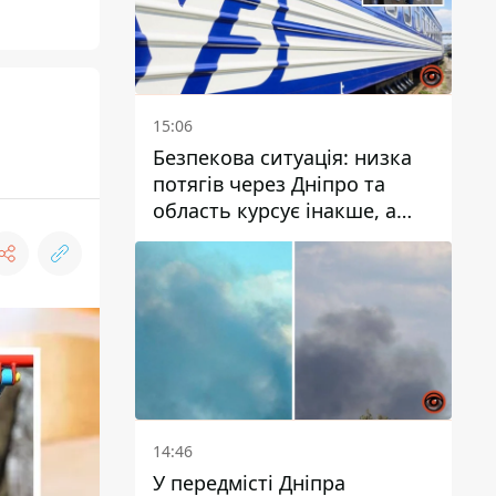
15:06
Безпекова ситуація: низка
потягів через Дніпро та
область курсує інакше, а
частину шляху замінили
автобусами та
електричками
14:46
У передмісті Дніпра