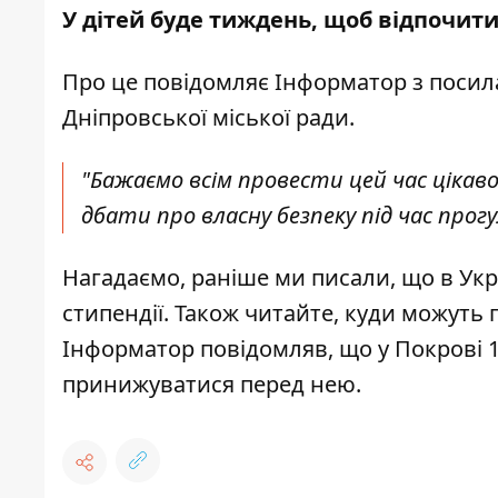
У дітей буде тиждень, щоб відпочити
Про це повідомляє Інформатор з поси
Дніпровської міської ради
.
"Б
ажаємо всім провести цей час цікав
дбати про власну безпеку під час прогу
Нагадаємо, раніше ми писали, що
в
Укр
стипендії
. Також читайте,
куди можуть п
Інформатор повідомляв, що
у Покрові 
принижуватися перед нею
.