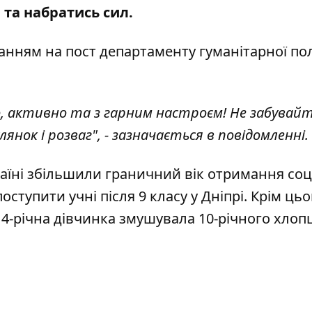
 та набратись сил.
ланням на
пост департаменту гуманітарної по
о, активно та з гарним настроєм! Не забувай
лянок і розваг", - зазначається в повідомленні.
аїні збільшили граничний вік отримання соц
оступити учні після 9 класу у Дніпрі
. Крім цьо
14-річна дівчинка змушувала 10-річного хлоп