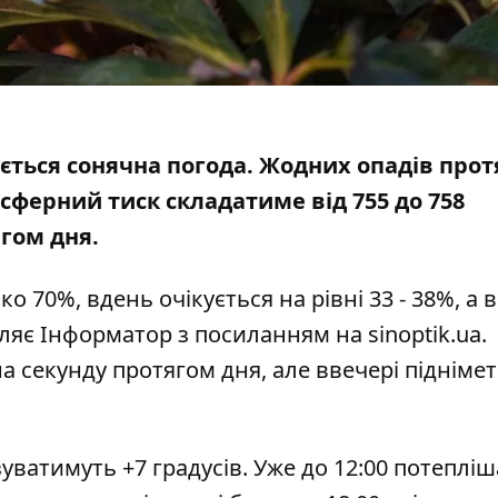
кується сонячна погода. Жодних опадів про
сферний тиск складатиме від 755 до 758
ягом дня.
о 70%, вдень очікується на рівні 33 - 38%, а 
омляє Інформатор з посиланням на
sinoptik.ua
.
на секунду протягом дня, але ввечері підніме
уватимуть +7 градусів. Уже до 12:00 потепліш