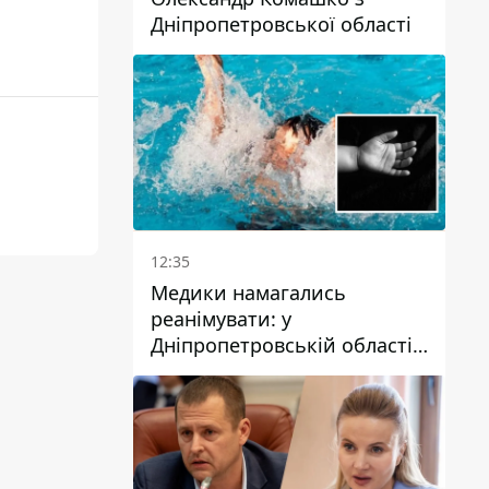
Дніпропетровської області
12:35
Медики намагались
реанімувати: у
Дніпропетровській області
дворічний хлопчик потонув
у басейні