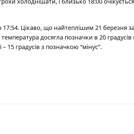
 трохи холоднішати, і близько 18:00 очікується
 о 17:54. Цікаво, що найтеплішим 21 березня з
ді температура досягла позначки в 20 градусі
 – 15 градусів з позначкою “мінус”.