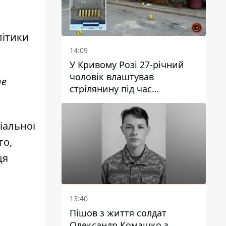
літики
14:09
У Кривому Розі 27-річний
чоловік влаштував
те
стрілянину під час
конфлікту: є поранений
іальної
го,
ця
13:40
Пішов з життя солдат
Олександр Комашко з