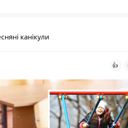
есняні канікули
👍