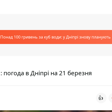
Понад 100 гривень за куб води: у Дніпрі знову планують
: погода в Дніпрі на 21 березня
👍