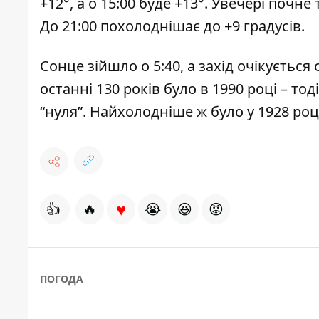
+12°, а о 15:00 буде +13°. Увечері почне
До 21:00 похолоднішає до +9 градусів.
Сонце зійшло о 5:40, а захід очікується
останні 130 років було в 1990 році – то
“нуля”. Найхолодніше ж було у 1928 році
♥
👍
🔥
😭
😆
😡
ПОГОДА